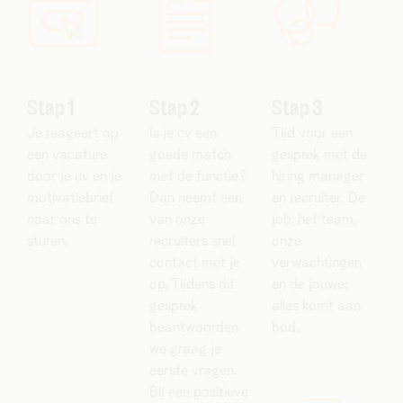
Stap 1
Stap 2
Stap 3
Je reageert op
Is je cv een
Tijd voor een
een vacature
goede match
gesprek met de
door je cv en je
met de functie?
hiring manager
motivatiebrief
Dan neemt een
en recruiter. De
naar ons te
van onze
job, het team,
sturen.
recruiters snel
onze
contact met je
verwachtingen
op. Tijdens dit
en de jouwe:
gesprek
alles komt aan
beantwoorden
bod.
we graag je
eerste vragen.
Bij een positieve