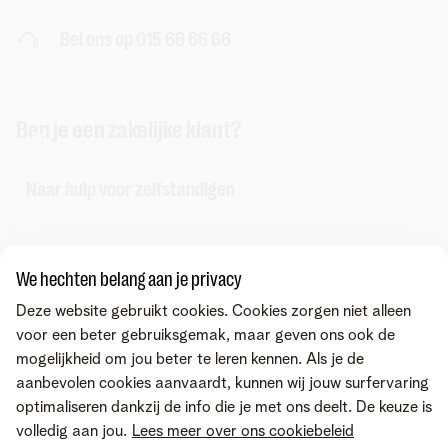
Bel ons op 015 66 66 66
Ben je een zakelijke klant?
Naar hulp voor zelfstandigen
Naar hulp voor bedrijven
We hechten belang aan je privacy
Deze website gebruikt cookies. Cookies zorgen niet alleen
voor een beter gebruiksgemak, maar geven ons ook de
mogelijkheid om jou beter te leren kennen. Als je de
aanbevolen cookies aanvaardt, kunnen wij jouw surfervaring
optimaliseren dankzij de info die je met ons deelt. De keuze is
volledig aan jou.
Lees meer over ons cookiebeleid