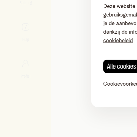
Betaling
Deze website 
gebruiksgemak
je de aanbevol
dankzij de inf
Hulp
cookiebeleid
Alle cookie
Profiel
Cookievoorke