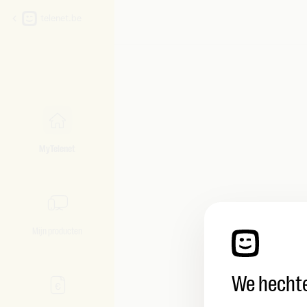
telenet.be
MyTelenet
Mijn producten
We hechte