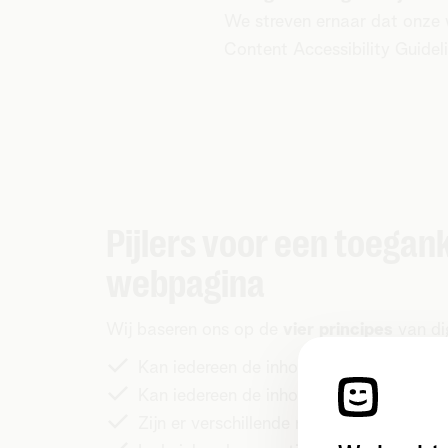
We streven ernaar dat onze
Content Accessibility Guideli
Pijlers voor een toegank
webpagina
Wij baseren ons op de
vier principes
van dig
Kan iedereen de inhoud begrijpen?
Kan iedereen de inhoud zien, lezen en h
Zijn er verschillende manieren om te na