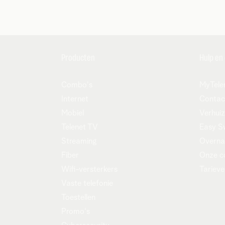
Producten
Hulp en
Combo's
MyTele
Internet
Contac
Mobiel
Verhui
Telenet TV
Easy S
Streaming
Overn
Fiber
Onze c
Wifi-versterkers
Tarieve
Vaste telefonie
Toestellen
Promo's