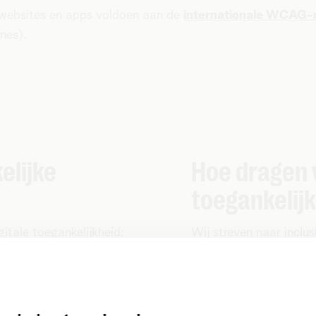
 websites en apps voldoen aan de
internationale WCAG-r
nes).
elijke
Hoe dragen w
toegankelij
itale toegankelijkheid:
Wij streven naar inclu
gebruiksvriendelijke e
we een drempel wegwe
oren?
makkelijker voor iedere
vigeren doorheen de inhoud?