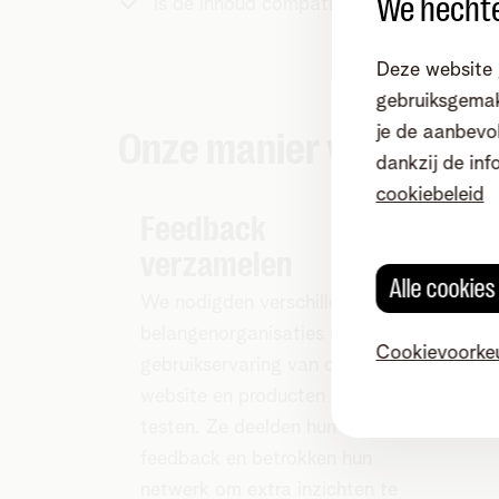
We hechte
Is de inhoud compatibel met andere tec
Deze website 
gebruiksgemak
je de aanbevol
Onze manier van werke
dankzij de inf
cookiebeleid
Feedback
Con
verzamelen
de
Alle cookie
We nodigden verschillende
Exper
belangenorganisaties uit om de
toeg
Cookievoorke
gebruikservaring van onze
met 
website en producten te
webs
testen. Ze deelden hun
feedback en betrokken hun
netwerk om extra inzichten te