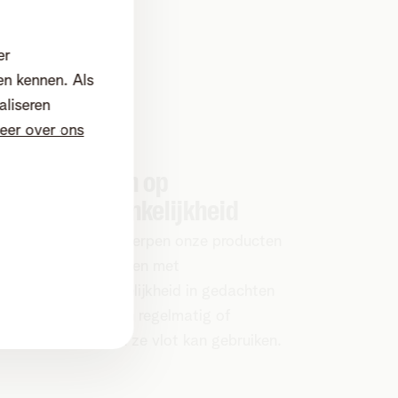
er
en kennen. Als
aliseren
eer over ons
Testen op
toegankelijkheid
We ontwerpen onze producten
ies
en diensten met
toegankelijkheid in gedachten
st en
en testen regelmatig of
iedereen ze vlot kan gebruiken.