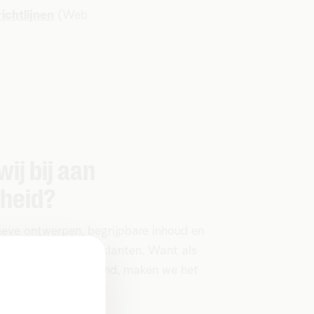
ichtlijnen
(Web
ij bij aan
kheid?
sieve ontwerpen, begrijpbare inhoud en
rvaringen voor onze klanten. Want als
rken voor één iemand, maken we het
en.