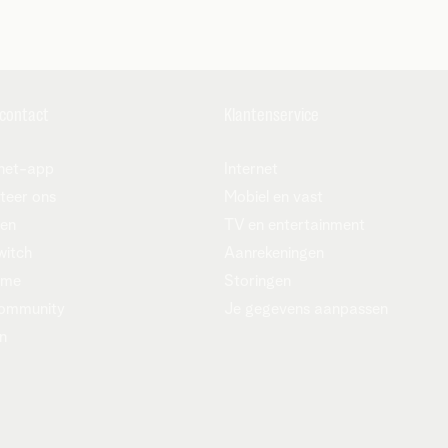
 contact
Klantenservice
net-app
Internet
teer ons
Mobiel en vast
zen
TV en entertainment
witch
Aanrekeningen
ame
Storingen
ommunity
Je gegevens aanpassen
n