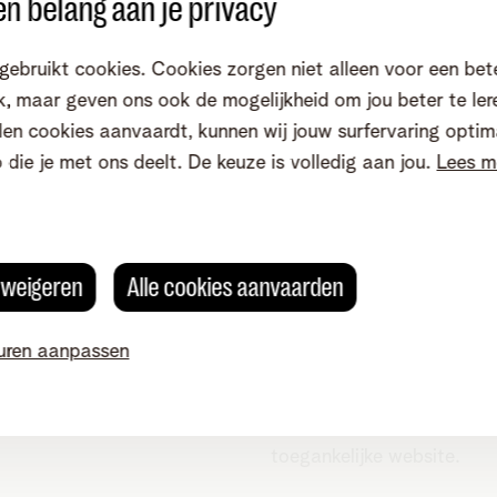
n belang aan je privacy
hnologie?
gebruikt cookies. Cookies zorgen niet alleen voor een bet
, maar geven ons ook de mogelijkheid om jou beter te ler
en cookies aanvaardt, kunnen wij jouw surfervaring optim
n
o die je met ons deelt. De keuze is volledig aan jou.
Lees m
troles door
Opleidingen van
skundigen
experten
s weigeren
Alle cookies aanvaarden
ten in digitale
Onze medewerkers krijgen
ankelijkheid helpen ons
opleidingen van organisat
uren aanpassen
controles van onze
met expertise over
ite en meer.
toegankelijkheid om bewu
actief te werken aan een
toegankelijke website.