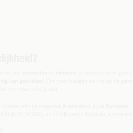
lijkheid?
len we dat
producten
en
diensten
zo ontworpen en gebou
ndig kan gebruiken
. Daarvoor baseren we ons op de gebru
nen voor toegankelijkheid.
 voldoen aan de toegankelijkheidseisen uit de
Europese
chtlijn 2019/882), en de bijhorende Belgische wetgeving
d?