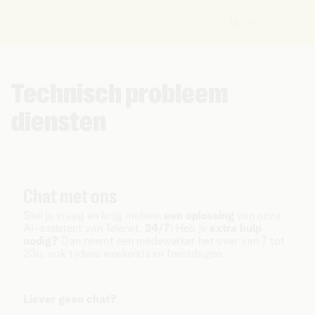
NL
Technisch probleem
diensten
Chat met ons
Stel je vraag en krijg meteen
een oplossing
van onze
AI-assistent van Telenet,
24/7
! Heb je
extra hulp
nodig?
Dan neemt een medewerker het over van 7 tot
23u, ook tijdens weekends en feestdagen.
Liever geen chat?