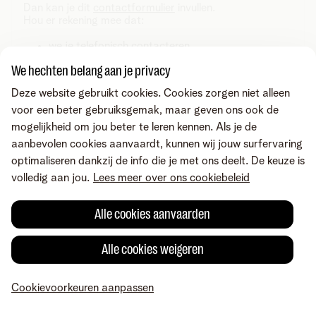
Dan kan je dit
contactformulier
invullen.
Hou er rekening mee dat:
we je telefonisch contacteren
we maximaal 1 belpoging doen
We hechten belang aan je privacy
het tot 5 werkdagen kan duren voor we contact
Deze website gebruikt cookies. Cookies zorgen niet alleen
opnemen
voor een beter gebruiksgemak, maar geven ons ook de
mogelijkheid om jou beter te leren kennen. Als je de
aanbevolen cookies aanvaardt, kunnen wij jouw surfervaring
optimaliseren dankzij de info die je met ons deelt. De keuze is
volledig aan jou.
Lees meer over ons cookiebeleid
Alle cookies aanvaarden
Alle cookies weigeren
Cookievoorkeuren aanpassen
MyTelenet
Mijn producten
Betaling
Hulp
Profiel