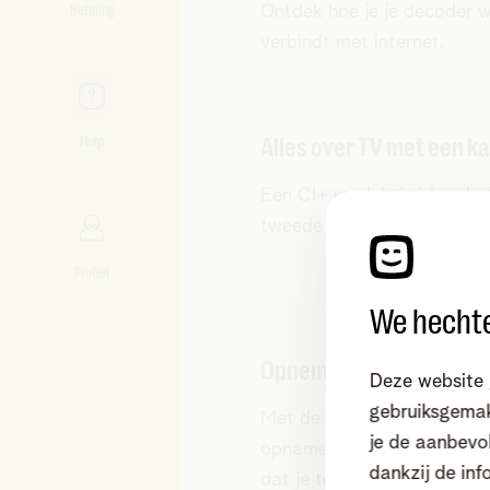
Betaling
Ontdek hoe je je decoder 
verbindt met internet.
Alles over TV met een ka
Hulp
Een CI+ module is ideaal al
tweede toestel Telenet TV w
Profiel
We hechte
Opnemen met de Telene
Deze website 
gebruiksgemak
Met de Telenet TV-box wor
je de aanbevol
opnames bewaard in de clo
dankzij de inf
dat je tot 200 uur aan pr