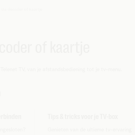
n via decoder of kaartje
ecoder of kaartje
r Telenet TV, van je afstandsbediening tot je tv-menu.
n
erbinden
Tips & tricks voor je TV-box
angesloten?
Genieten van de ultieme tv-ervaring