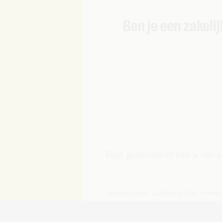
Ben je een zakelij
Fout gevonden of heb je een 
Voorwaarden
Juridische info
Herroe
© Telenet 2026 - Telenet BV – L