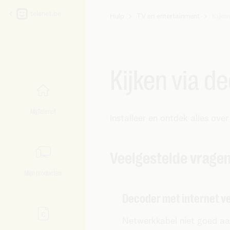
telenet.be
Hulp
TV en entertainment
Kijke
U
bent
hier:
Kijken via d
MyTelenet
Installeer en ontdek alles ove
Veelgestelde vrage
Mijn producten
Decoder met internet v
Netwerkkabel niet goed a