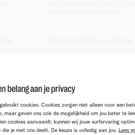
weer
doe je met de nieuwe Telenet TV-box
Ontdek hier enkele tips & tricks!
artje
Toestel aansluiten op je decoder
s je op een
Check hoe je je tv of geluidsinstallati
il kijken.
aansluit op je decoder.
n belang aan je privacy
t TV-box
Wat is Terugkijk TV?
gebruikt cookies. Cookies zorgen niet alleen voor een bet
, maar geven ons ook de mogelijkheid om jou beter te ler
den je
Een programma gemist of wil je graa
en cookies aanvaardt, kunnen wij jouw surfervaring optim
ud. Wist je
iets herbekijken? Kijk je programma's
o die je met ons deelt. De keuze is volledig aan jou.
Lees m
ogramma’s
tot 7 dagen terug waar en wanneer ji