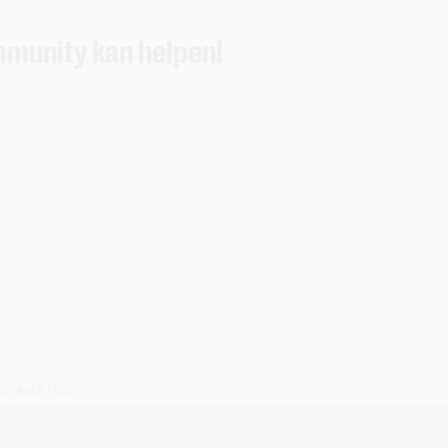
munity kan helpen!
ankelijkheid
Antwerpen, afd. Mechelen