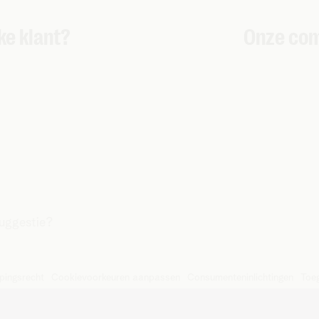
ke klant?
Onze com
suggestie?
pingsrecht
Cookievoorkeuren aanpassen
Consumenteninlichtingen
Toeg
iersesteenweg 4, 2800 Mechelen – BTW BE 0473.416.418 - RPR 