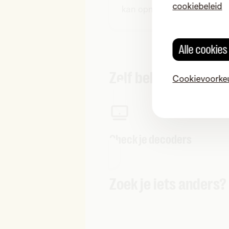
cookiebeleid
kan opnemen?
Alle cookie
Zelf beheren
Cookievoorke
Check je decoders
Zoek je iets anders?