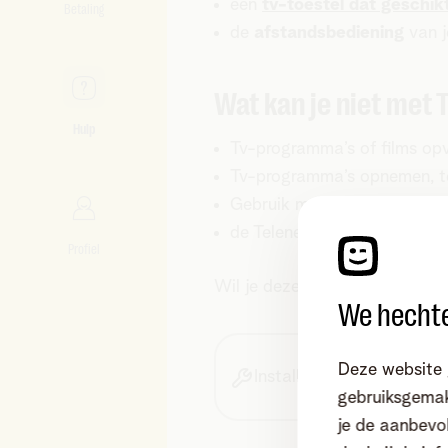
een
tv-toestel dat geschikt
Betaling
de
afstandsbediening
van j
Wat kan je niet met 
Hulp
Tv-programma’s of films op
Tv-programma’s opnemen, ter
Gebruik maken van 7 dagen T
de Telenet TV-app gebruike
Profiel
Wil je deze mogelijkheden we
We hechte
Deze website 
Installeren
gebruiksgemak
je de aanbevol