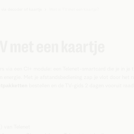
n via decoder of kaartje
Wat is TV met een kaartje?
TV met een kaartje
s via een CI+ module: een Telenet-smartcard die je in je t
en energie. Met je afstandsbediening zap je vlot door het
ntpakketten
bestellen en de TV-gids 2 dagen vooruit raad
) van Telenet