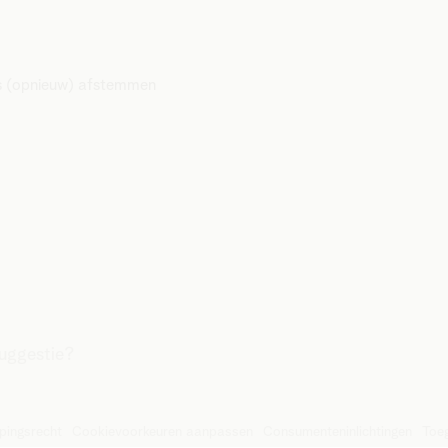
rs (opnieuw) afstemmen
suggestie?
pingsrecht
Cookievoorkeuren aanpassen
Consumenteninlichtingen
Toeg