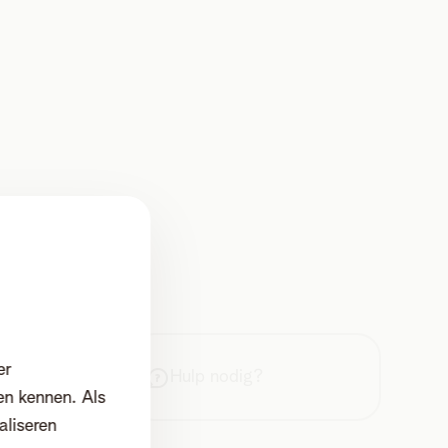
er
Hulp nodig?
en kennen. Als
aliseren