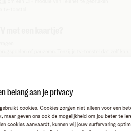
 is
om een CI+ module van Telenet te gebruiken
e tv-toestel
TV met een kaartje?
vragen
ugspoelen of pauzeren. Tenzij je tv-toestel dat zelf kan.
erugkijk TV en de TV-gids tot 14 dagen ver bekijken.
n
l? Kies dan voor een
Telenet TV-box
.
n belang aan je privacy
gebruikt cookies. Cookies zorgen niet alleen voor een bet
Ontdekken
Verplaatsen
, maar geven ons ook de mogelijkheid om jou beter te ler
en cookies aanvaardt, kunnen wij jouw surfervaring optim