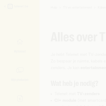
telenet.be
Hulp
TV en entertainment
Kijke
U
bent
hier:
Alles over 
MyTelenet
Je hebt Telenet met TV-zender
Zo bespaar je ruimte, kabels 
zenders. Je kan
entertainme
Mijn producten
Wat heb je nodig?
Telenet met
TV-zenders
CI+ module
(met smartcard