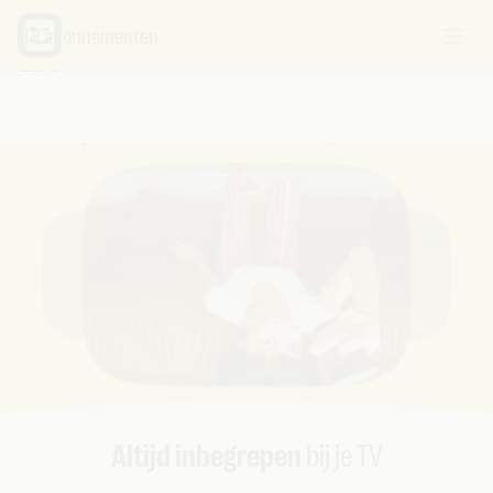
TV abonnementen
TV en streaming
Eén plek om alles te kijken
Altijd inbegrepen
bij je TV