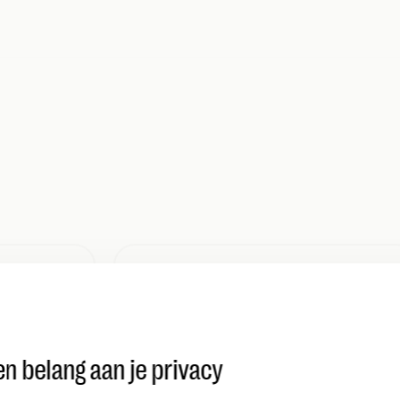
Mobiel en vast
n belang aan je privacy
Storingen