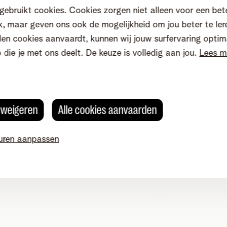
gebruikt cookies. Cookies zorgen niet alleen voor een bet
, maar geven ons ook de mogelijkheid om jou beter te ler
en cookies aanvaardt, kunnen wij jouw surfervaring optim
o die je met ons deelt. De keuze is volledig aan jou.
Lees m
Bel ons op
s weigeren
Alle cookies aanvaarden
klant?
uren aanpassen
gen
Naar hulp voor