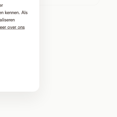
er
en kennen. Als
aliseren
eer over ons
 015 66 66 66
 bedrijven