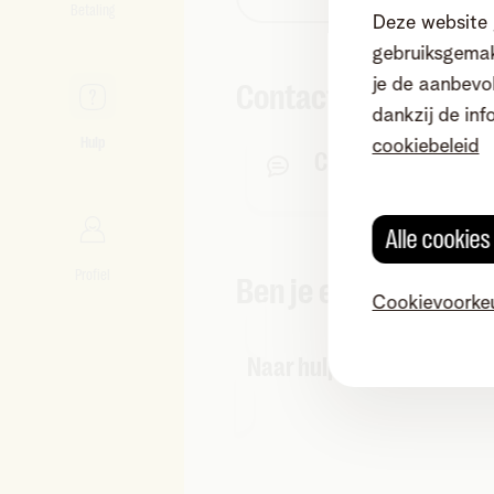
Betaling
Deze website 
gebruiksgemak
je de aanbevol
Contact
dankzij de inf
Hulp
cookiebeleid
Chat met ons
Alle cookie
Profiel
Ben je een zakelijke 
Cookievoorke
Naar hulp voor zelfstandi