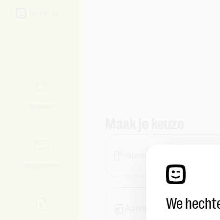
telenet.be
MyTelenet
Maak je keuze
Internet
Mijn producten
We hechte
Aanrekeningen