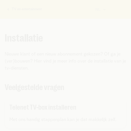
TV en entertainment
NL
U
bent
hier:
Installatie
Nieuwe klant of een nieuw abonnement gekozen? Of ga je
(ver)bouwen? Hier vind je meer info over de installatie van je
tv-diensten.
Veelgestelde vragen
Telenet TV-box installeren
Met ons handig stappenplan kan je dat makkelijk zelf.