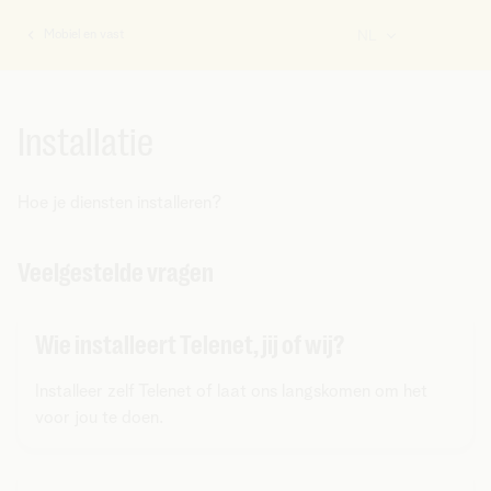
Mobiel en vast
NL
U
bent
hier:
Installatie
Hoe je diensten installeren?
Veelgestelde vragen
Wie installeert Telenet, jij of wij?
Installeer zelf Telenet of laat ons langskomen om het
voor jou te doen.