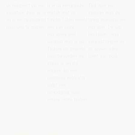
Je reageert op een
Is je cv een goede
Tijd voor een
vacature door je cv
match met de
gesprek met de
en je motivatiebrief
functie? Dan neemt
hiring manager en
naar ons te sturen.
een van onze
recruiter. De job,
recruiters snel
het team, onze
contact met je op.
verwachtingen en
Tijdens dit gesprek
de jouwe: alles
beantwoorden we
komt aan bod.
graag je eerste
vragen. Bij een
positieve evaluatie
volgt een
uitnodiging voor
enkele online testen.