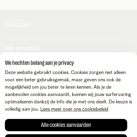
Producten
Combo's
Hulp en contact
Internet
Mobiel
We hechten belang aan je privacy
Telenet TV
MyTelenet-app
Klantenservice
Streaming
Deze website gebruikt cookies. Cookies zorgen niet alleen
Contacteer ons
Fiber
voor een beter gebruiksgemak, maar geven ons ook de
Verhuizen
Wifi-versterkers
mogelijkheid om jou beter te leren kennen. Als je de
Easy Switch
Internet
Corporate
Vaste telefonie
aanbevolen cookies aanvaardt, kunnen wij jouw surfervaring
Overname
Mobiel en vast
Toestellen
optimaliseren dankzij de info die je met ons deelt. De keuze is
Onze community
TV en entertainment
Promo's
volledig aan jou.
Lees meer over ons cookiebeleid
Tarieven
Aanrekeningen
Over Telenet
Cybersecurity
Vind ons ook op
Storingen
Pers
Je producten aanpassen
Alle cookies aanvaarden
Je gegevens aanpassen
Investor relations
Sociaal internetaanbod
Duurzaamheid