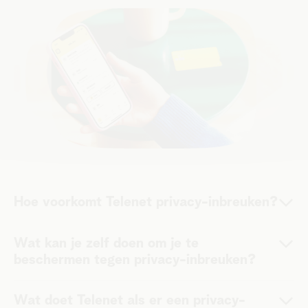
Hoe voorkomt Telenet privacy-inbreuken?
Wij doen er eerst en vooral alles aan om jouw gegevens
zo
Wat kan je zelf doen om je te
goed mogelijk te beschermen
. Daarvoor baseren wij ons
beschermen tegen privacy-inbreuken?
op internationale standaarden en richtlijnen. Bij elke nieuwe
ontwikkeling of procedure zetten we de bescherming van
Je gegevens beschermen, dat kan je ook zelf doen. Alvast
jouw gegevens centraal.
Wat doet Telenet als er een privacy-
enkele tips: