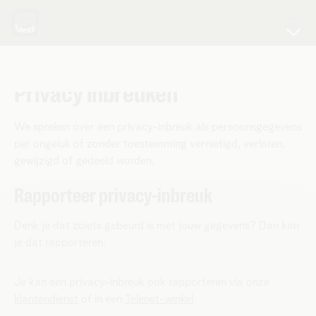
Menu
Algemeen
Instellingen
Privacy inbreuken
Rechten
Inbreuken
We spreken over een privacy-inbreuk als persoonsgegevens
Gegevensdoorgifte
per ongeluk of zonder toestemming vernietigd, verloren,
Wat zijn cookies?
gewijzigd of gedeeld worden.
Communicatie
Rapporteer privacy-inbreuk
Denk je dat zoiets gebeurd is met jouw gegevens? Dan kan
je dat rapporteren.
Je kan een privacy-inbreuk ook rapporteren via onze
klantendienst
of in een
Telenet-winkel
.