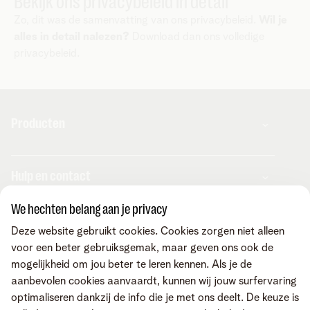
Bekijk ons privacybeleid in detail
Zo, dit was de samenvatting van ons privacybeleid.
Wil je
alles in detail nalezen?
Download dan ons volledige
privacybeleid.
Producten
Combo's
Hulp en contact
Internet
Mobiel
We hechten belang aan je privacy
Telenet TV
MyTelenet-app
Klantenservice
Streaming
Deze website gebruikt cookies. Cookies zorgen niet alleen
Contacteer ons
Fiber
voor een beter gebruiksgemak, maar geven ons ook de
Verhuizen
Wifi-versterkers
mogelijkheid om jou beter te leren kennen. Als je de
Easy Switch
Internet
Corporate
Vaste telefonie
aanbevolen cookies aanvaardt, kunnen wij jouw surfervaring
Overname
Mobiel en vast
Toestellen
optimaliseren dankzij de info die je met ons deelt. De keuze is
Onze community
TV en entertainment