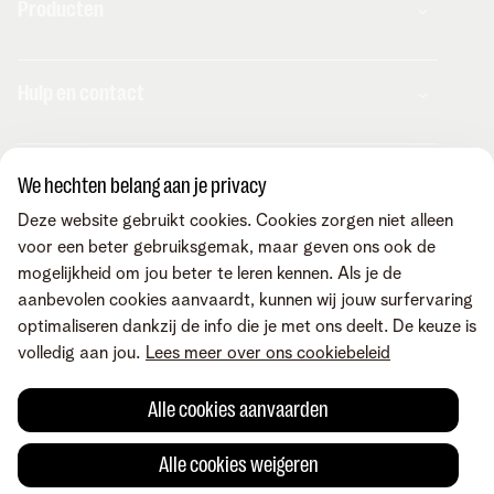
Producten
Combo's
Hulp en contact
Internet
Mobiel
Telenet TV
MyTelenet-app
Klantenservice
Streaming
We hechten belang aan je privacy
Contacteer ons
Fiber
Verhuizen
Deze website gebruikt cookies. Cookies zorgen niet alleen
Wifi-versterkers
Easy Switch
Internet
voor een beter gebruiksgemak, maar geven ons ook de
Corporate
Vaste telefonie
Overname
Mobiel en vast
mogelijkheid om jou beter te leren kennen. Als je de
Toestellen
Onze community
TV en entertainment
aanbevolen cookies aanvaardt, kunnen wij jouw surfervaring
Promo's
Tarieven
Aanrekeningen
Over Telenet
optimaliseren dankzij de info die je met ons deelt. De keuze is
Cybersecurity
Vind ons ook op
Storingen
Pers
volledig aan jou.
Lees meer over ons cookiebeleid
Je producten aanpassen
Je gegevens aanpassen
Investor relations
Sociaal internetaanbod
Duurzaamheid
Alle cookies aanvaarden
Check & Smile
Voorwaarden
Juridische info
Herroepingsrecht
Cookievoorkeuren
Careers
aanpassen
Kwaliteit van dienstverlening
Toegankelijkheid
Privacybeleid
Alle cookies weigeren
© Telenet 2026 - Telenet BV - Liersesteenweg 4, 2800 Mechelen -
Cookiebeleid
BTW BE 0473.416.418 - RPR Antwerpen, afd. Mechelen
|