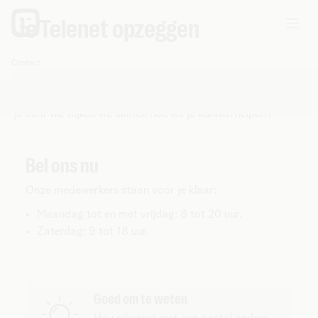
Je Telenet opzeggen
Je Telenet kan je op elk moment aanpassen, ook als dat
Contact
U
morgen weer anders is. Wil je toch opzeggen? We zien je
bent
niet graag gaan, maar we regelen het voor je als dat is wat
hier:
je echt wil. Kijken we samen hoe we je kunnen helpen?
Bel ons nu
Onze medewerkers staan voor je klaar:
Maandag tot en met vrijdag: 8 tot 20 uur.
Zaterdag: 9 tot 18 uur.
Goed om te weten