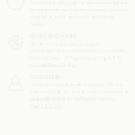
Onze
slimme wifi-pods
zijn
alleen verkrijgbaar
in combinatie met Telenet-internet
. Daarmee
versterk je je wifi, zelfs tot in het kleinste
hoekje.
Korting op streaming
Bij Telenet
combineer je 2 of meer
streamingdiensten
zoals Streamz, Play Sports,
Netflix, Disney+ of Play More en krijg je
5 %
maandelijkse korting
.
Check & Smile
Werken je netwerk en wifi nog tiptop? Past je
Telenet nog bij jou? Surf je veilig? Dat
check je
makkelijk zelf
in
de MyTelenet-app
met
Check & Smile
.