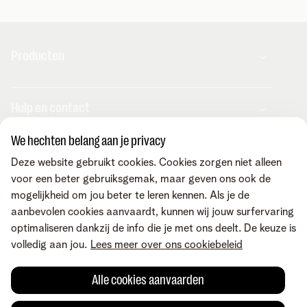
Producten
Combo's
Hulp en contact
Internet
Mobiel
We hechten belang aan je privacy
Telenet TV
MyTelenet-app
Klantenservice
Streaming
Deze website gebruikt cookies. Cookies zorgen niet alleen
Contacteer ons
Fiber
voor een beter gebruiksgemak, maar geven ons ook de
Verhuizen
Wifi-versterkers
mogelijkheid om jou beter te leren kennen. Als je de
Easy Switch
Internet
Corporate
Vaste telefonie
aanbevolen cookies aanvaardt, kunnen wij jouw surfervaring
Overname
Mobiel en vast
Toestellen
optimaliseren dankzij de info die je met ons deelt. De keuze is
Onze community
TV en entertainment
Promo's
volledig aan jou.
Lees meer over ons cookiebeleid
Tarieven
Aanrekeningen
Over Telenet
Cybersecurity
Vind ons ook op
Storingen
Pers
Je producten aanpassen
Alle cookies aanvaarden
Je gegevens aanpassen
Investor relations
Sociaal internetaanbod
Duurzaamheid