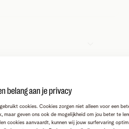
Je diensten installeren
Gbps op ons netwerk. En daar stopt het
00% fibernetwerk, zodat jij klaar bent
snelheden van de toekomst.
e gezin beter beschermd tegen online
hte links.
n belang aan je privacy
estellen
gebruikt cookies. Cookies zorgen niet alleen voor een bet
, maar geven ons ook de mogelijkheid om jou beter te ler
en cookies aanvaardt, kunnen wij jouw surfervaring optim