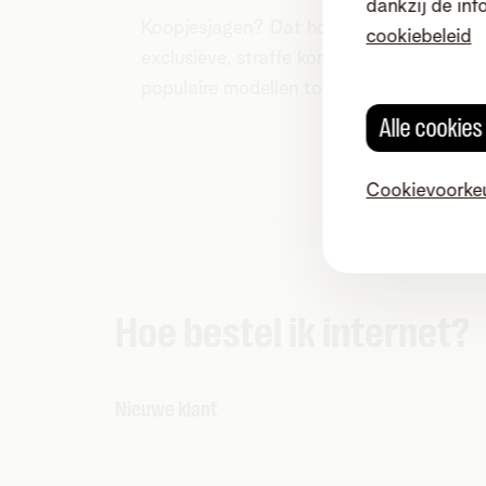
dankzij de inf
Koopjesjagen? Dat hoeft niet meer! Met Tel
cookiebeleid
exclusieve, straffe kortingen op smartph
populaire modellen tot de allernieuwste 
Alle cookie
Cookievoorke
Hoe bestel ik internet?
Nieuwe klant
Kies je internetabonnement en bestel.