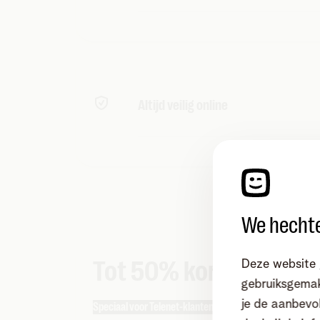
Doe de Check & Smile
Je surft nu al gigasnel tot 2,5 
niet. We bouwen volop aan een 1
voor de datavolumes en internet
Altijd veilig online
Met gratis SafeSurf zijn jij en j
gevaren zoals phishing en verdac
We hechte
Tot 50% korting op to
Deze website 
gebruiksgemak
je de aanbevol
Speciaal voor Telenet-klanten