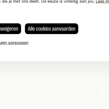
o die je met ons deelt. De keuze is volledig aan jou.
Lees m
enet Klantenprijs krijg jij het hele jaar door
ones, tv’s, tablets, smartwatches en meer. Van
toestellen: allemaal in onze webshop.
s weigeren
Alle cookies aanvaarden
uren aanpassen