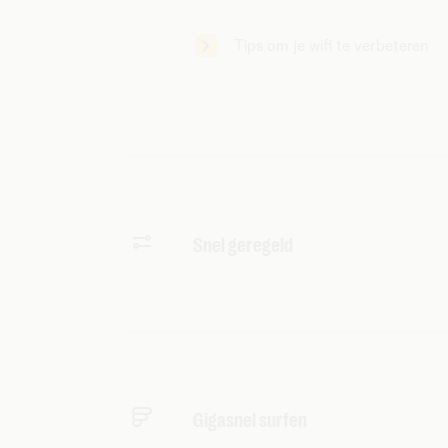
Tips om je wifi te verbeteren
Snel geregeld
In de MyTelenet-app regel je alle
verbinding, deel je wifi-code of ch
dankzij de slimme tool Check & S
Gigasnel surfen