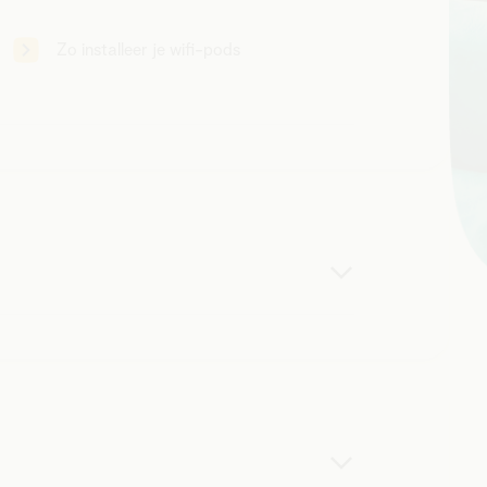
Zo installeer je wifi-pods
s supersimpel. Check je wifi, verbeter je
eck of alles bij je thuis tiptop werkt,
mile. Allemaal vanuit één plek.