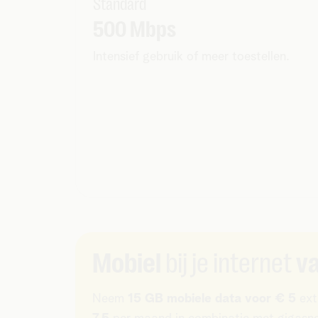
Standard
500 Mbps
Intensief gebruik of meer toestellen.
Mobiel
bij je internet
va
Neem
15 GB mobiele data voor € 5
ext