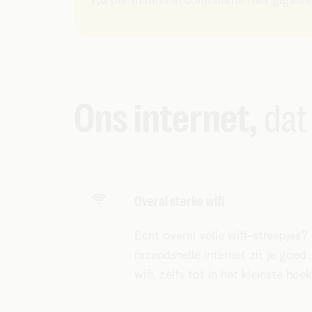
7,5
per maand in combinatie met gigasnel
Ons internet,
dat i
Overal sterke wifi
Echt overal volle wifi-streepjes
razendsnelle internet zit je goed
wifi, zelfs tot in het kleinste hoek