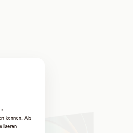
er
en kennen. Als
aliseren