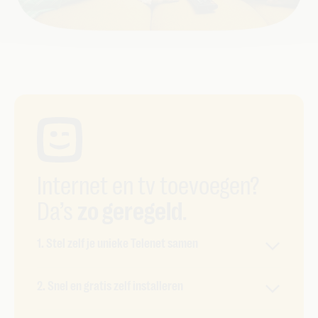
Internet en tv toevoegen?
Da’s
zo geregeld
.
1. Stel zelf je unieke Telenet samen
Geen vaste pack meer, maar een combo op jouw
2. Snel en gratis zelf installeren
maat. Je kiest zelf je internetsnelheid, aantal
gigabyte, simkaarten, tv-ervaring en meer. Iets