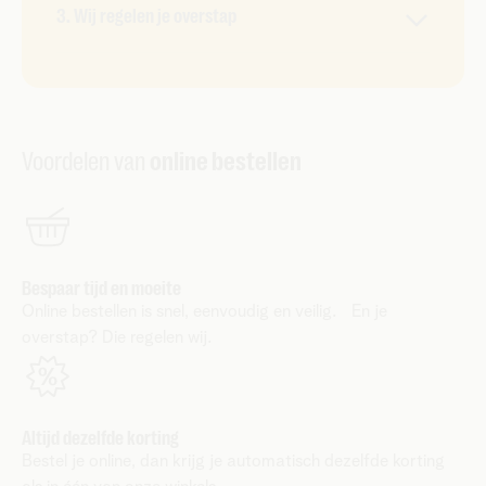
Alles is zo geïnstalleerd met onze startersgids.
anders nodig? Dan pas je het aan.
3. Wij regelen je overstap
Toch graag hulp? Boek een afspraak met een
technieker die het voor jou installeert.
Zodra je Telenet geactiveerd is, zeggen wij je
abonnement bij je huidige provider voor je op. Je
blijft dus altijd bereikbaar en geconnecteerd.
Voordelen van
online bestellen
Bespaar tijd en moeite
Online bestellen is snel, eenvoudig en veilig. En je
overstap? Die regelen wij.
Altijd dezelfde korting
Bestel je online, dan krijg je automatisch dezelfde korting