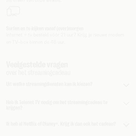
als in één van onze winkels.
Surfen en tv-kijken vanaf (over)morgen
Internet + tv besteld vóór 21 uur? Krijg je nieuwe modem
en TV-box binnen de 48 uur.
Veelgestelde vragen
over het streamingcadeau
Uit welke streamingdiensten kan ik kiezen?
Netflix Standaard aan € 0 per maand
(i.p.v. € 16,99)
Heb ik Telenet TV nodig om het streamingcadeau te
krijgen?
HD-beeldkwaliteit
Kijken op 2 schermen
Nee. Je kan alle streamingdiensten bekijken via de Telenet
Zonder reclame
Ik heb al Netflix of Disney+. Krijg ik dan ook het cadeau?
TV-Box, maar dat hoeft niet. Je kan ook gewoon kijken via
Downloaden op 2 apparaten
de streamingapps.