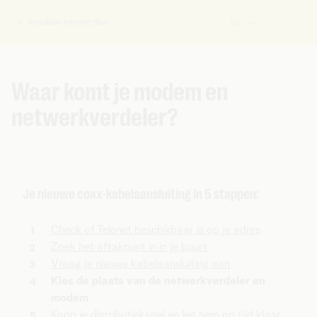
Installatie internet thuis
NL
U
bent
hier:
Waar komt je modem en
netwerkverdeler?
Je nieuwe coax-kabelaansluiting in 5 stappen:
Check of Telenet beschikbaar is op je adres
Zoek het aftakpunt in in je buurt
Vraag je nieuwe kabelaansluiting aan
Kies de plaats van de netwerkverdeler en
modem
Koop je distributiekabel en leg hem op tijd klaar