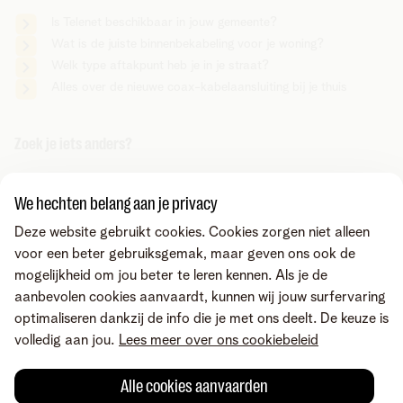
Is Telenet beschikbaar in jouw gemeente?
Wat is de juiste binnenbekabeling voor je woning?
Welk type aftakpunt heb je in je straat?
Alles over de nieuwe coax-kabelaansluiting bij je thuis
Zoek je iets anders?
Deel via
We hechten belang aan je privacy
Deze website gebruikt cookies. Cookies zorgen niet alleen
voor een beter gebruiksgemak, maar geven ons ook de
mogelijkheid om jou beter te leren kennen. Als je de
aanbevolen cookies aanvaardt, kunnen wij jouw surfervaring
optimaliseren dankzij de info die je met ons deelt. De keuze is
volledig aan jou.
Lees meer over ons cookiebeleid
Alle cookies aanvaarden