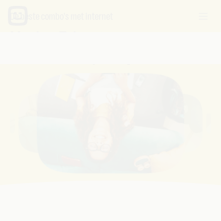
De beste combo's met internet
Maak je Telenet op jouw maat
met een beetje hulp van ons