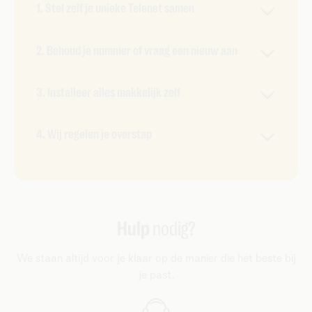
1. Stel zelf je unieke Telenet samen
Geen vaste pack meer, maar een combo op jouw
2. Behoud je nummer of vraag een nieuw aan
maat. Je kiest zelf je internetsnelheid, aantal
gigabyte, simkaarten, tv-ervaring en meer. Iets
Je kan je huidige nummer gewoon overzetten
anders nodig? Dan pas je het aan.
3. Installeer alles makkelijk zelf
naar Telenet. Of je vraagt een nieuw nummer aan.
Wat jij wil.
Alles is zo geïnstalleerd met onze startersgids.
4. Wij regelen je overstap
Toch graag hulp? Boek een afspraak met een
technieker die het voor jou installeert.
Zodra je Telenet geactiveerd is, zeggen wij je
abonnement bij je huidige provider voor je op. Je
blijft dus altijd bereikbaar en geconnecteerd.
Hulp
nodig?
We staan altijd voor je klaar op de manier die het beste bij
je past.