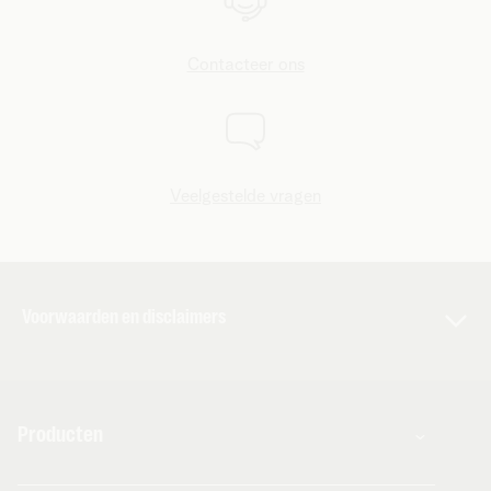
Contacteer ons
Veelgestelde vragen
Voorwaarden en disclaimers
De voorwaarden en andere belangrijke info van toepassing
op de diensten staan vermeld in de algemene en bijzondere
voorwaarden en in de infofiches. Het is belangrijk dat je ze
Producten
zeer aandachtig leest, want ze bevatten belangrijke
informatie over en beperkingen op het gebruik van de