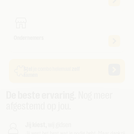
Ondernemers
Stel
je combo helemaal
zelf
samen
De beste ervaring
. Nog meer
afgestemd op jou.
Jij kiest,
wij gidsen
Jij weet het best wat je nodig hebt. Maar dankzij