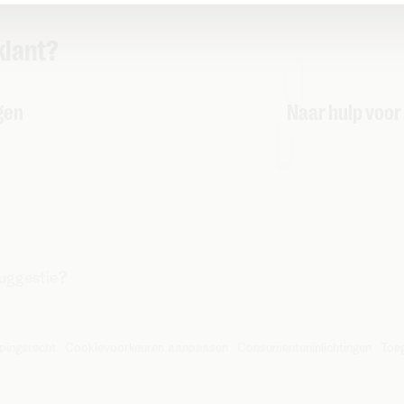
klant?
gen
Naar hulp voor
suggestie?
pingsrecht
Cookievoorkeuren aanpassen
Consumenteninlichtingen
Toeg
iersesteenweg 4, 2800 Mechelen – BTW BE 0473.416.418 - RPR 