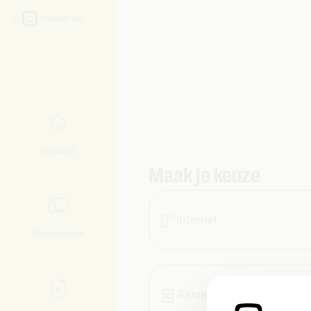
telenet.be
MyTelenet
Maak je keuze
Internet
Mijn producten
Aanrekeningen