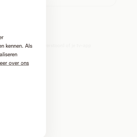
Digitale tv
er
Je kijkervaring is verstoord of je tv-app
en kennen. Als
heeft het moeilijk.
aliseren
eer over ons
 015 66 66 66