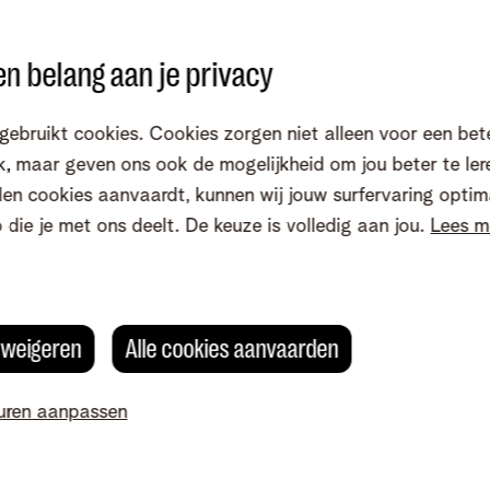
n belang aan je privacy
Internet
gebruikt cookies. Cookies zorgen niet alleen voor een bet
achte storing
Je wifi gaat traag of je internet werkt niet
, maar geven ons ook de mogelijkheid om jou beter te ler
zoals het hoort.
en cookies aanvaardt, kunnen wij jouw surfervaring optim
Apps
o die je met ons deelt. De keuze is volledig aan jou.
Lees m
bellen, sms’en
Doen je apps van Telenet niet wat ze
moeten doen?
s weigeren
Alle cookies aanvaarden
uren aanpassen
Bel ons op