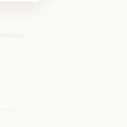
 bedrijven
ankelijkheid
Antwerpen, afd. Mechelen