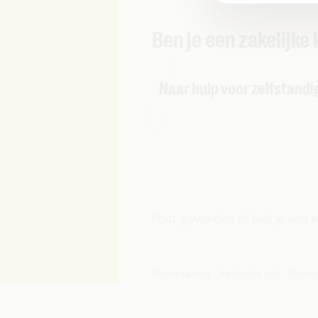
Ben je een zakelijke 
Naar hulp voor zelfstandi
Fout gevonden of heb je een 
Voorwaarden
Juridische info
Herroe
© Telenet 2026 - Telenet BV – L