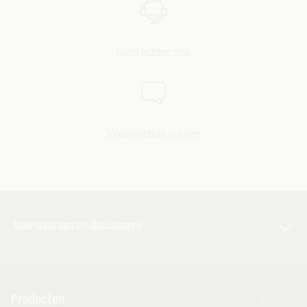
Contacteer ons
Veelgestelde vragen
Voorwaarden en disclaimers
De voorwaarden en andere belangrijke info van toepassing
op de diensten staan vermeld in de algemene en bijzondere
voorwaarden en in de infofiches. Het is belangrijk dat je ze
Producten
zeer aandachtig leest, want ze bevatten belangrijke