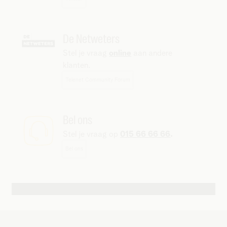
De Netweters
Stel je vraag
online
aan andere
klanten.
Telenet Community Forum
Bel ons
Stel je vraag op
015 66 66 66
.
Bel ons
Andere contactmogelijkheden