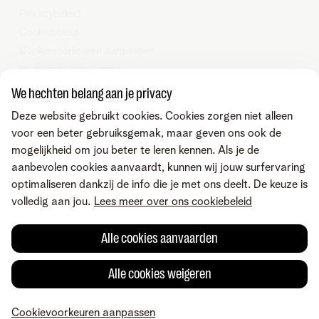
Privacybeleid
Cookiebeleid
Cookievoorkeuren aanpassen
Heartware programma
We hechten belang aan je privacy
© Telenet 2025 - Telenet BV – Liersesteenweg 4, 2800 Mechelen –
Deze website gebruikt cookies. Cookies zorgen niet alleen
BTW BE 0473.416.418 - RPR Antwerpen, afd. Mechelen
voor een beter gebruiksgemak, maar geven ons ook de
mogelijkheid om jou beter te leren kennen. Als je de
Vind ons ook op
aanbevolen cookies aanvaardt, kunnen wij jouw surfervaring
optimaliseren dankzij de info die je met ons deelt. De keuze is
volledig aan jou.
Lees meer over ons cookiebeleid
Voorwaarden
Consumenteninformatie
Alle cookies aanvaarden
Toegankelijkheid
Wettelijke vermeldingen
Alle cookies weigeren
Herroepingsrecht
Cookievoorkeuren aanpassen
© Telenet 2025