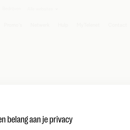
Bedrijven
Alle websites
Promo's
Netwerk
Hulp
MyTelenet
Contact
n belang aan je privacy