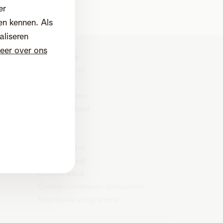
er
en kennen. Als
aliseren
eer over ons
Corporate
Over Telenet
Pers
Investeerders
Duurzaamheid
Careers
Wholesale
Leveranciers
Privacybeleid
Cookiebeleid
Cookievoorkeuren aanpassen
Heartware programma