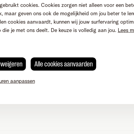
gebruikt cookies. Cookies zorgen niet alleen voor een bet
, maar geven ons ook de mogelijkheid om jou beter te ler
en cookies aanvaardt, kunnen wij jouw surfervaring optim
o die je met ons deelt. De keuze is volledig aan jou.
Lees m
n contact
Klantenservice
teer ons
Internet
zen of verbouwen
Mobiel en vast
witch
TV en entertainment
s weigeren
Alle cookies aanvaarden
ame
Aanrekeningen
gen
Storingen
uren aanpassen
Je gegevens aanpassen
ommunity
en