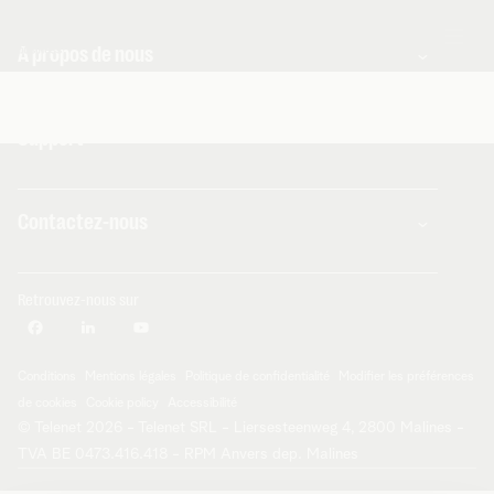
A propos de nous
À propos de Telenet Business
Support
Notre réseau
Notre Partenaires Business
Presse et médias
Consultez nos FAQ
Contactez-nous
Offres d'emploi
Le portail Business Mobile
Le portail MyBill
Le portail TIP
Contactez-nous
Retrouvez-nous sur
Le portail MyCloud
Rappelez-moi
Portails en ligne
Par e-mail
Prenez un rendez-vous
Conditions
Mentions légales
Politique de confidentialité
Modifier les préférences
de cookies
Cookie policy
Accessibilité
© Telenet 2026 - Telenet SRL - Liersesteenweg 4, 2800 Malines -
TVA BE 0473.416.418 - RPM Anvers dep. Malines