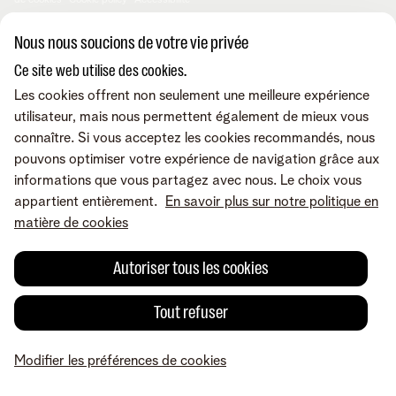
de cookies
Cookie policy
Accessibilité
© Telenet 2026 - Telenet SRL - Liersesteenweg 4, 2800 Malines -
Nous nous soucions de votre vie privée
TVA BE 0473.416.418 - RPM Anvers dep. Malines
Ce site web utilise des cookies.
Les cookies offrent non seulement une meilleure expérience
utilisateur, mais nous permettent également de mieux vous
connaître. Si vous acceptez les cookies recommandés, nous
pouvons optimiser votre expérience de navigation grâce aux
informations que vous partagez avec nous. Le choix vous
appartient entièrement.
En savoir plus sur notre politique en
matière de cookies
Autoriser tous les cookies
Tout refuser
Modifier les préférences de cookies