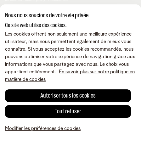
de cookies
Cookie policy
Accessibilité
© Telenet 2026 - Telenet SRL - Liersesteenweg 4, 2800 Malines -
Nous nous soucions de votre vie privée
TVA BE 0473.416.418 - RPM Anvers dep. Malines
Ce site web utilise des cookies.
Les cookies offrent non seulement une meilleure expérience
utilisateur, mais nous permettent également de mieux vous
connaître. Si vous acceptez les cookies recommandés, nous
pouvons optimiser votre expérience de navigation grâce aux
informations que vous partagez avec nous. Le choix vous
appartient entièrement.
En savoir plus sur notre politique en
matière de cookies
Autoriser tous les cookies
Tout refuser
Modifier les préférences de cookies