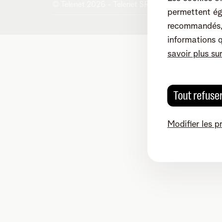
© Telenet 2026 - Telenet SRL - Liersesteenweg 
permettent ég
recommandés, 
informations 
savoir plus su
Tout refuse
Modifier les p