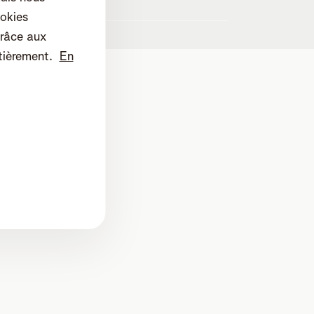
es
okies
râce aux
tièrement.
En