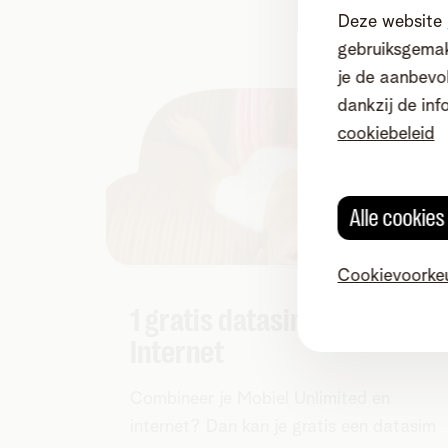
Deze website 
gebruiksgemak
je de aanbevol
dankzij de inf
cookiebeleid
Alle cookie
Cookievoorke
1 gratis datasim bij Mobiel 
Internet
Combineer je Mobiel Unlimited en
internet? Dan kan je gratis een datasim