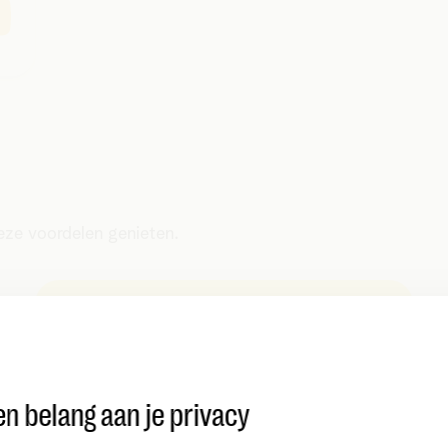
deze voordelen genieten.
Master in
back to school-
P
deals
P
F
Start het schooljaar slim met hoge
n belang aan je privacy
€
kortingen op smartphones, tablets, tv’s en