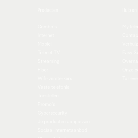
snelheden, dat er beperkingen zijn inzake he
Producten
Hulp en
Algemene voorwaarden Telenet
Combo's
MyTele
Bijzondere voorwaarden
Internet
Contac
Infofiches
Mobiel
Verhui
Telenet TV
Easy S
Prijzen en promoties:
Streaming
Overn
Alle prijzen zijn weergegeven in euro (inclu
Fiber
Onze c
Wifi-versterkers
Tarieve
Voorwaarden van de lopende promo’s:
Vaste telefonie
Toestellen
6 maanden korting op internet:
Promo's
Aanbieding geldig van 22/06/2026 t.
Cybersecurity
Deze promotie is van toepassing op nieu
Je producten aanpassen
Standard, Internet Turbo) nemen. Klan
Sociaal internetaanbod