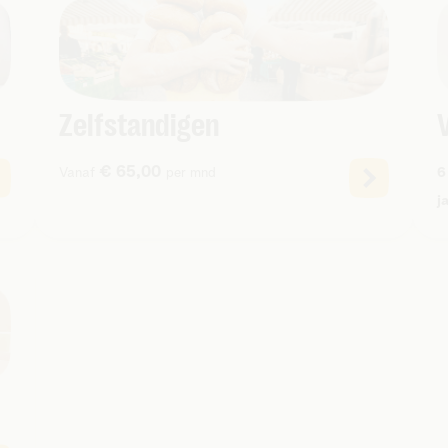
Zelfstandigen
€ 65,00
Vanaf
per mnd
6
j