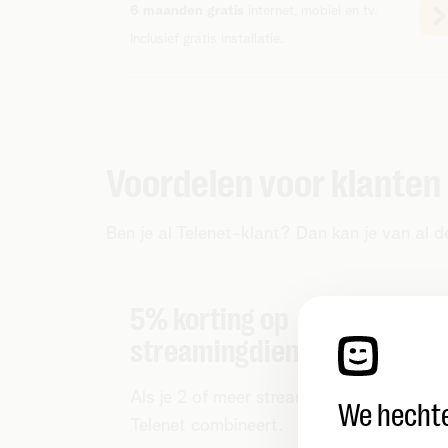
6 maanden gratis
internet, mobiel en tv.
Inclusief gratis installatie.
Voordelen voor klanten
Ben je al Telenet-klant? Dan kan je van al 
5% korting op
streamingdiensten
Als je 2 of meer streamingdiensten bij
We hechte
Telenet combineert.