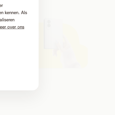
er
en kennen. Als
aliseren
eer over ons