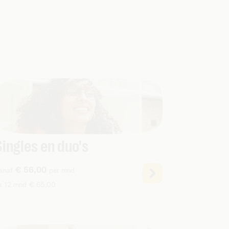
Singles en duo's
€ 56,00
anaf
per mnd
a 12 mnd € 65,00