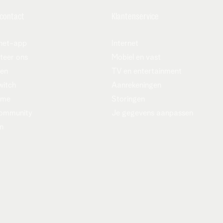
t aantal schermen waarop je tegelijk TV kan kijken, enzovo
 contact
Klantenservice
net-app
Internet
teer ons
Mobiel en vast
zen
TV en entertainment
witch
Aanrekeningen
ame
Storingen
sief BTW)
ommunity
Je gegevens aanpassen
n
e.m. 16/08/2026.
we en bestaande klanten die een nieuw internetabonnement
ten ontvangen op hun nieuw internet abonnement 6 maande