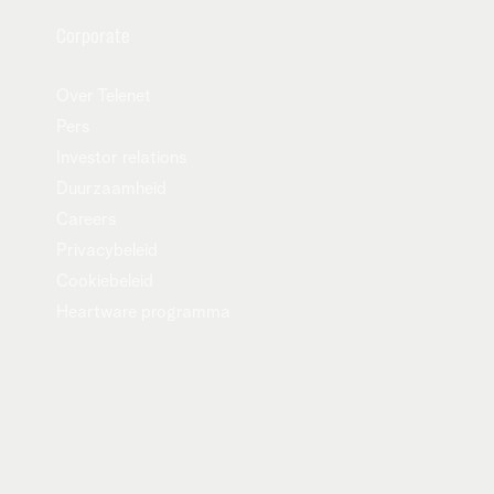
ort).
Corporate
Over Telenet
Pers
Investor relations
Duurzaamheid
Careers
Privacybeleid
Cookiebeleid
Heartware programma
 (enkel geldig op Internet Basic, Internet
n de volgende kortingen: