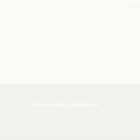
We s
Voorwaarden en disclaimers
De voorwaarden en andere belangrijke info 
infofiches. Het is belangrijk dat je ze zeer
diensten (bijv. Over wat onbeperkt bellen, s