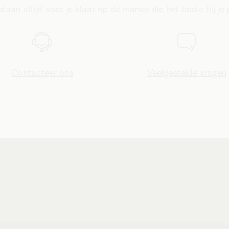
taan altijd voor je klaar op de manier die het beste bij je 
Contacteer ons
Veelgestelde vragen
van toepassing op de diensten staan vermeld in de algeme
 aandachtig leest, want ze bevatten belangrijke informatie
ms’en en surfen inhoudt, dat de werkelijke internetsnelhed