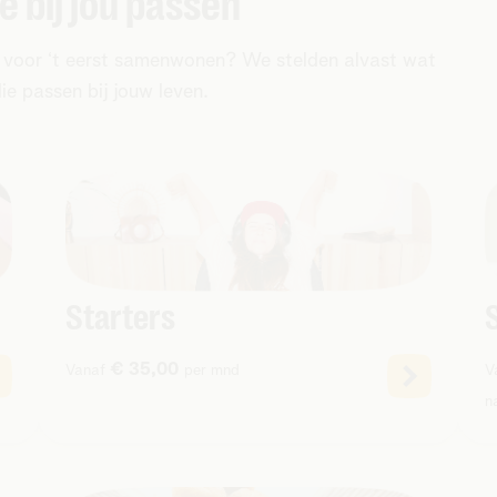
 bij jou passen
 je voor ‘t eerst samenwonen? We stelden alvast wat
e passen bij jouw leven.
Starters
€ 35,00
Vanaf
per mnd
V
n