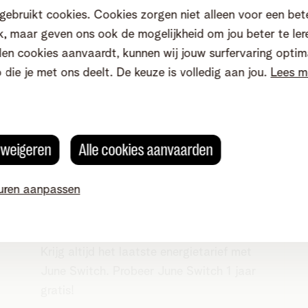
meer.
gebruikt cookies. Cookies zorgen niet alleen voor een bet
, maar geven ons ook de mogelijkheid om jou beter te ler
en cookies aanvaardt, kunnen wij jouw surfervaring optim
o die je met ons deelt. De keuze is volledig aan jou.
Lees m
s weigeren
Alle cookies aanvaarden
uren aanpassen
+
1 jaar gratis June Switch
Krijg altijd het laatste energietarief met
June Switch. Probeer June Switch 1 jaar
gratis!