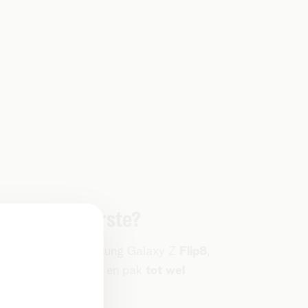
looi jij als eerste?
re-order jouw Samsung Galaxy Z
Flip8
,
old8
of
Fold8 Ultra
en pak
tot wel
 600 korting
.