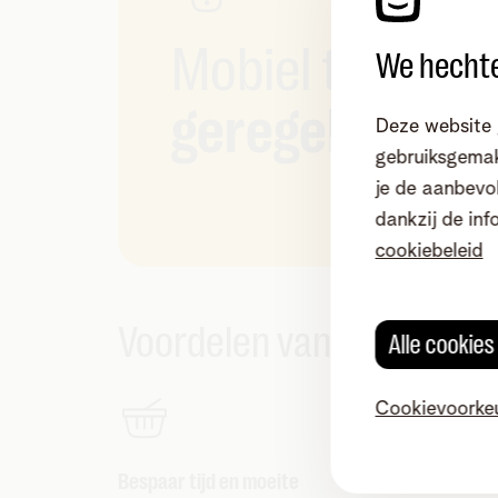
Mobiel toevoeg
We hechte
geregeld.
Deze website 
gebruiksgemak
je de aanbevol
dankzij de inf
cookiebeleid
Voordelen van
online bes
Alle cookie
Cookievoorke
Bespaar tijd en moeite