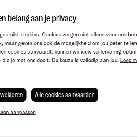
Je kan je huidige nummer ge
en? Da's
zo
n belang aan je privacy
2. eSIM of simkaart
vraagt een nieuw nummer aan.
gebruikt cookies. Cookies zorgen niet alleen voor een bet
Kies tussen een digitale eSI
, maar geven ons ook de mogelijkheid om jou beter te ler
3. Wij regelen je overstap
ben je meteen verbonden. Een
en cookies aanvaardt, kunnen wij jouw surfervaring optim
dagen via de post.
Zodra je mobiel abonnement 
o die je met ons deelt. De keuze is volledig aan jou.
Lees m
netwerk, zeggen wij je abonne
op. Je blijft dus altijd bereik
tellen
s weigeren
Alle cookies aanvaarden
uren aanpassen
Altijd dezelfde korting
Je b