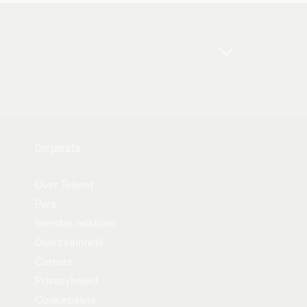
tserland, Faeröer eilanden, en China.
ne en bijzondere voorwaarden en in de
 over en beperkingen op het gebruik van de
en kunnen afwijken van de theoretische
ort).
Corporate
Over Telenet
Pers
Investor relations
Duurzaamheid
Careers
Privacybeleid
Cookiebeleid