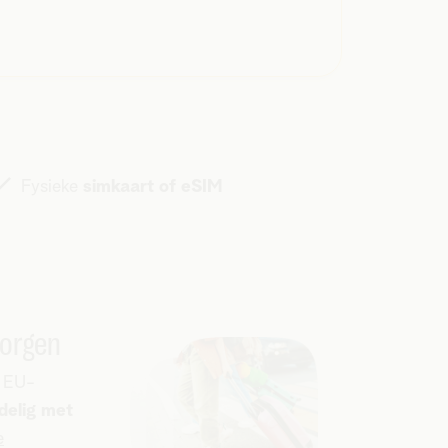
Fysieke
simkaart of eSIM
zorgen
e EU-
delig met
e