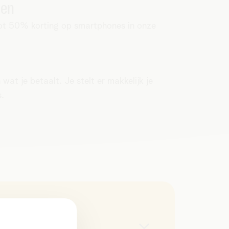
zen
r tot 50% korting op smartphones in onze
at je betaalt. Je stelt er makkelijk je
s.
een nieuw aan