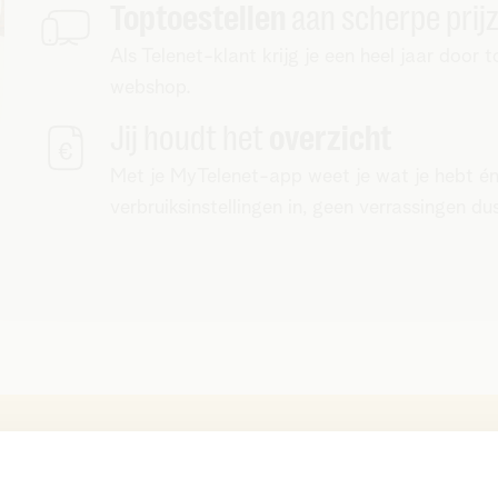
Toptoestellen
aan scherpe prij
Als Telenet-klant krijg je een heel jaar doo
webshop.
Jij houdt het
overzicht
Met je MyTelenet-app weet je wat je hebt én w
verbruiksinstellingen in, geen verrassingen du
1. Behoud je nummer of vraag 