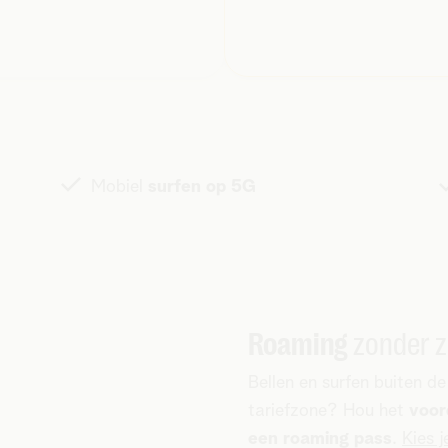
Mobiel
surfen op 5G
Roaming
zonder 
Bellen en surfen buiten d
tariefzone? Hou het
voor
een roaming pass
.
Kies j