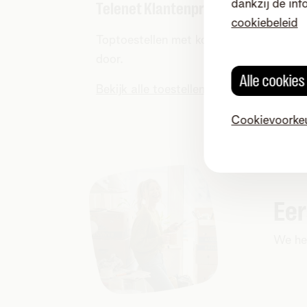
dankzij de inf
Telenet Klantenprijs
cookiebeleid
Toptoestellen met korting het hele jaar
door.
Alle cookie
Bekijk alle toestellen
Cookievoorke
Eer
We hel