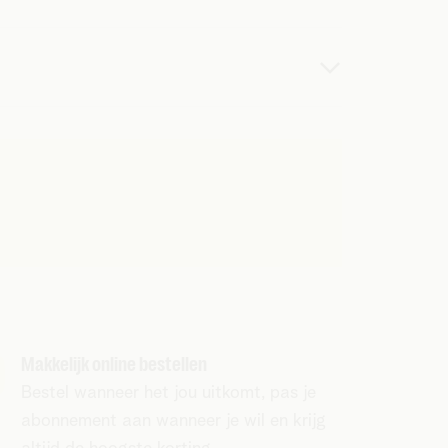
uze doorgeven. Verhuis telefonisch of in een
k.
ent.
Makkelijk online bestellen
Bestel wanneer het jou uitkomt, pas je
abonnement aan wanneer je wil en krijg