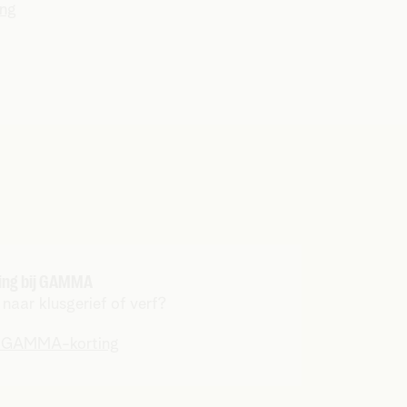
ing
ing bij GAMMA
naar klusgerief of verf?
e GAMMA-korting