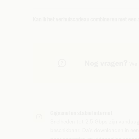
de installatie
op je nieuwe adres door wannee
Wanneer je je verhuis online doorgeeft, sture
Kan ik het verhuiscadeau combineren met een
Telenet-winkel doorgeven? Dan kies je je ve
Nee, helaas kan je het verhuiscadeau niet c
Nog vragen?
We s
Gigasnel en stabiel internet
Snelheden tot 2,5 Gbps zijn vandaag
beschikbaar. Da’s downloaden in een