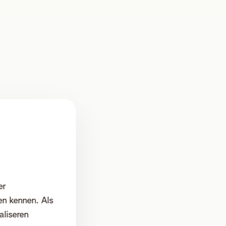
er
en kennen. Als
aliseren