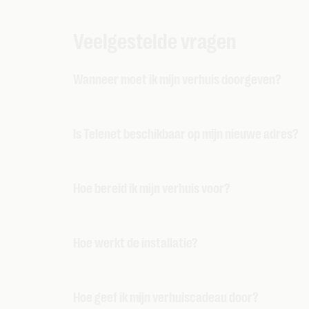
Veelgestelde vragen
Wanneer moet ik mijn verhuis doorgeven?
Geef je verhuis op tijd door, zodat alles vlot
Is Telenet beschikbaar op mijn nieuwe adres?
8 weken op voorhand, als onze technieker 
3 weken op voorhand, als je distributiekab
In Vlaanderen is Telenet volledig aansluitba
8 dagen op voorhand, als je distributiekab
Hoe bereid ik mijn verhuis voor?
beschikbaar is in je gemeente
. Is fiber van 
adrescheck.
Volg
ons handig stappenplan
om je verhuis v
Hoe werkt de installatie?
Je kan kiezen om je
toestellen eenvoudig zel
Hoe geef ik mijn verhuiscadeau door?
Laat je de installatie liever over aan een in