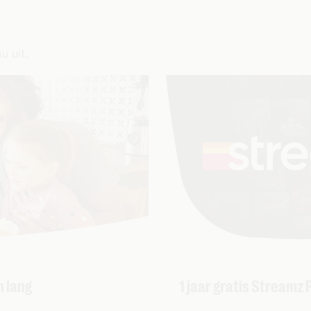
u uit.
n lang
1 jaar gratis Streamz