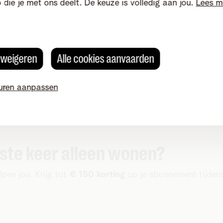
o die je met ons deelt. De keuze is volledig aan jou.
Lees m
1 jaar gratis June Switch
Profiteer altijd van het laagste
energietarief.
s weigeren
Alle cookies aanvaarden
Ontdek June Switch
uren aanpassen
ste keer alleen wonen?
pen jou. Krijg tot
€ 150 korting
op je abonnement tijden