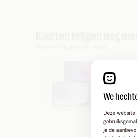
Klanten krijgen nog me
Als klant krijg je extra's. Altijd.
We hechte
Deze website 
gebruiksgemak
je de aanbevol