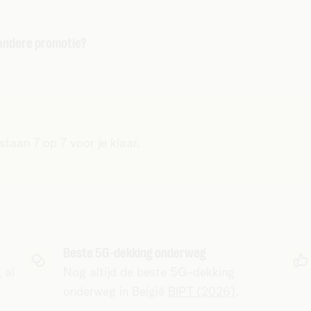
r je je verhuis doorgeeft.
n we je erna een bevestigingsmail. In die mail kan je je ke
 andere promotie?
rhuiscadeau tijdens het telefoongesprek of je winkelbezoe
ombineren met andere promoties op internet of entertainm
taan 7 op 7 voor je klaar.
Beste 5G-dekking onderweg
 al
Nog altijd de beste 5G-dekking
onderweg in België
BIPT (2026)
.