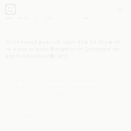
Sluit je gratis aan op fiber
Interesse in fiber? Een expert belt je binnen de 2 dagen op
en beantwoordt graag al je vragen. Als je dat wil, plannen
we meteen een gratis fiberinstallatie in. Geen zorgen, het
gesprek is helemaal vrijblijvend.
De persoonsgegevens die je ons hier meedeelt, worden opgenomen in de
bestanden van Telenet BVBA, Liersesteenweg 4, 2800 Mechelen, BTW
BE0473.416.418, RPR Antwerpen, afdeling Mechelen (hierna “Telenet”),
verantwoordelijke voor de verwerking. Je persoonsgegevens worden
verwerkt zoals uiteengezet in het
Telenet Privacybeleid
. Telenet verwerkt
deze persoonsgegevens enkel voor informatie rond fiber.
Ben je al Telenet klant?
Dan worden je persoonsgegevens verwerkt
conform jouw huidige privacy-instellingen (zie MyTelenet). Wij informeren jou
dat je te allen tijde het recht hebt om van privacy niveau te wijzigen