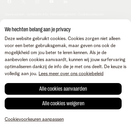
Je producten aanpassen
Je gegevens aanpassen
Investor relations
Sociaal internetaanbod
Duurzaamheid
Check & Smile
Voorwaarden
Juridische info
Herroepingsrecht
Cookievoorkeuren
Careers
aanpassen
Kwaliteit van dienstverlening
Toegankelijkheid
Privacybeleid
© Telenet 2026 - Telenet BV - Liersesteenweg 4, 2800 Mechelen -
We hechten belang aan je privacy
Cookiebeleid
BTW BE 0473.416.418 - RPR Antwerpen, afd. Mechelen
Deze website gebruikt cookies. Cookies zorgen niet alleen
Heartware programma
voor een beter gebruiksgemak, maar geven ons ook de
mogelijkheid om jou beter te leren kennen. Als je de
aanbevolen cookies aanvaardt, kunnen wij jouw surfervaring
optimaliseren dankzij de info die je met ons deelt. De keuze is
volledig aan jou.
Lees meer over ons cookiebeleid
Alle cookies aanvaarden
Alle cookies weigeren
Cookievoorkeuren aanpassen