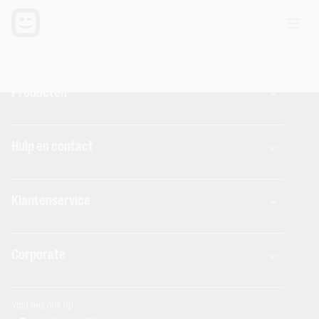
Producten
Combo's
Hulp en contact
Internet
Mobiel
Telenet TV
MyTelenet-app
Klantenservice
Streaming
Contacteer ons
Fiber
Verhuizen
Wifi-versterkers
Easy Switch
Internet
Corporate
Vaste telefonie
Overname
Mobiel en vast
Toestellen
Onze community
TV en entertainment
Promo's
Tarieven
Aanrekeningen
Over Telenet
Cybersecurity
Vind ons ook op
Storingen
Pers