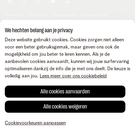
Je producten aanpassen
Je gegevens aanpassen
Investor relations
Sociaal internetaanbod
Duurzaamheid
Check & Smile
Voorwaarden
Juridische info
Herroepingsrecht
Cookievoorkeuren
Careers
aanpassen
Kwaliteit van dienstverlening
Toegankelijkheid
Privacybeleid
© Telenet 2026 - Telenet BV - Liersesteenweg 4, 2800 Mechelen -
We hechten belang aan je privacy
Cookiebeleid
BTW BE 0473.416.418 - RPR Antwerpen, afd. Mechelen
Deze website gebruikt cookies. Cookies zorgen niet alleen
Heartware programma
voor een beter gebruiksgemak, maar geven ons ook de
mogelijkheid om jou beter te leren kennen. Als je de
aanbevolen cookies aanvaardt, kunnen wij jouw surfervaring
optimaliseren dankzij de info die je met ons deelt. De keuze is
volledig aan jou.
Lees meer over ons cookiebeleid
Alle cookies aanvaarden
Alle cookies weigeren
Cookievoorkeuren aanpassen