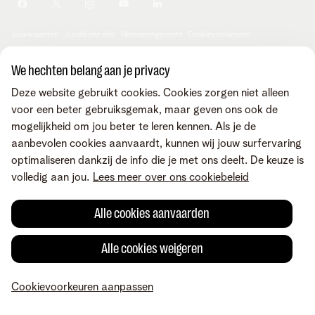
Je producten aanpassen
Je gegevens aanpassen
Investor relations
Sociaal internetaanbod
Duurzaamheid
Check & Smile
Voorwaarden
Juridische info
Herroepingsrecht
Cookievoorkeuren
Careers
aanpassen
Kwaliteit van dienstverlening
Toegankelijkheid
Privacybeleid
© Telenet 2026 - Telenet BV - Liersesteenweg 4, 2800 Mechelen -
We hechten belang aan je privacy
Cookiebeleid
BTW BE 0473.416.418 - RPR Antwerpen, afd. Mechelen
Deze website gebruikt cookies. Cookies zorgen niet alleen
Heartware programma
voor een beter gebruiksgemak, maar geven ons ook de
mogelijkheid om jou beter te leren kennen. Als je de
aanbevolen cookies aanvaardt, kunnen wij jouw surfervaring
optimaliseren dankzij de info die je met ons deelt. De keuze is
volledig aan jou.
Lees meer over ons cookiebeleid
Alle cookies aanvaarden
Alle cookies weigeren
Cookievoorkeuren aanpassen