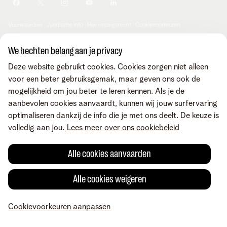
Je producten aanpassen
Je gegevens aanpassen
Investor relations
Sociaal internetaanbod
Duurzaamheid
Check & Smile
Voorwaarden
Juridische info
Herroepingsrecht
Cookievoorkeuren
Careers
aanpassen
Kwaliteit van dienstverlening
Toegankelijkheid
Privacybeleid
© Telenet 2026 - Telenet BV - Liersesteenweg 4, 2800 Mechelen -
We hechten belang aan je privacy
Cookiebeleid
BTW BE 0473.416.418 - RPR Antwerpen, afd. Mechelen
Deze website gebruikt cookies. Cookies zorgen niet alleen
Heartware programma
voor een beter gebruiksgemak, maar geven ons ook de
mogelijkheid om jou beter te leren kennen. Als je de
aanbevolen cookies aanvaardt, kunnen wij jouw surfervaring
optimaliseren dankzij de info die je met ons deelt. De keuze is
volledig aan jou.
Lees meer over ons cookiebeleid
Alle cookies aanvaarden
Alle cookies weigeren
Cookievoorkeuren aanpassen