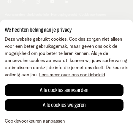
Je producten aanpassen
Je gegevens aanpassen
Investor relations
Sociaal internetaanbod
Duurzaamheid
Check & Smile
Voorwaarden
Juridische info
Herroepingsrecht
Cookievoorkeuren
Careers
aanpassen
Kwaliteit van dienstverlening
Toegankelijkheid
Privacybeleid
© Telenet 2026 - Telenet BV - Liersesteenweg 4, 2800 Mechelen -
We hechten belang aan je privacy
Cookiebeleid
BTW BE 0473.416.418 - RPR Antwerpen, afd. Mechelen
Deze website gebruikt cookies. Cookies zorgen niet alleen
Heartware programma
voor een beter gebruiksgemak, maar geven ons ook de
mogelijkheid om jou beter te leren kennen. Als je de
aanbevolen cookies aanvaardt, kunnen wij jouw surfervaring
optimaliseren dankzij de info die je met ons deelt. De keuze is
volledig aan jou.
Lees meer over ons cookiebeleid
Alle cookies aanvaarden
Alle cookies weigeren
Cookievoorkeuren aanpassen