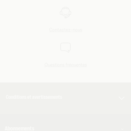
en fonction de vos services actuels, de votre profil et de
votre consommation réelle.
Contactez-nous
Questions fréquentes
Conditions et avertissements
Les conditions et autres informations importantes
applicables aux services sont énumérées dans les
conditions générales et particulières ainsi que dans les
Abonnements