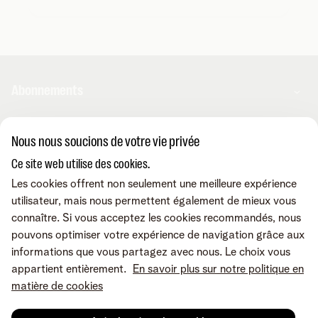
Abonnements
Internet
Nous nous soucions de votre vie privée
Aide et conseils
Mobile
Ce site web utilise des cookies.
Telenet TV
BE Sports
Les cookies offrent non seulement une meilleure expérience
Contactez-nous
Service client
BE TV
utilisateur, mais nous permettent également de mieux vous
Déménager
Amplificateurs wifi
connaître. Si vous acceptez les cookies recommandés, nous
Easy Switch
Les appareils
pouvons optimiser votre expérience de navigation grâce aux
Reprise
Internet
Corporate
Promos
informations que vous partagez avec nous. Le choix vous
Résilier
Mobile et fixe
L'app MyTelenet
appartient entièrement.
En savoir plus sur notre politique en
Réclamation
TV et divertissement
Modifier mes produits
matière de cookies
Notre communauté
Relevés de compte
A propos de Telenet
Offre Internet Sociale
Retrouvez-nous sur
Tarifs
Dérangements
Presse et médias