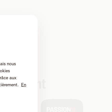
mais nous
okies
râce aux
tissement
tièrement.
En