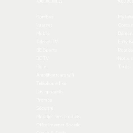
Abonnements
Aide et 
Combos
MyTele
Internet
Contac
Mobile
Démén
Telenet TV
Easy S
BE Sports
Reprise
BE TV
Notre 
Fibre
Tarifs
Amplificateurs wifi
Téléphonie fixe
Les appareils
Promos
Sécurité
Modifier mes produits
Offre Internet Sociale