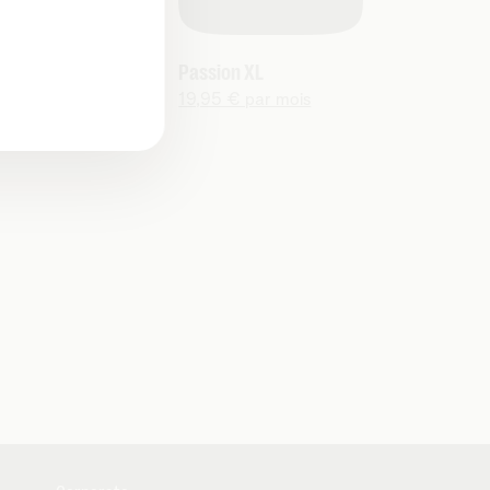
quet Discover
Passion XL
re
19,95 € par mois
99 € par mois