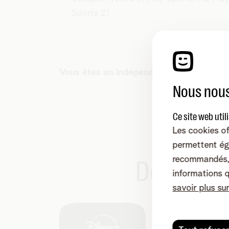
Sports 2)
Vous êtes un indépendant ?
Consultez l'o
Nous nous
Ce site web util
Les cookies of
permettent ég
recommandés, 
Découvre
informations 
savoir plus su