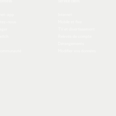
conseils
Service client
net-app
Internet
tez-nous
Mobile et fixe
ager
TV et divertissement
witch
Relevés de compte
Dérangements
communauté
Modifier vos données