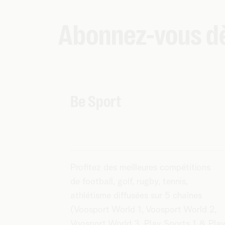
Abonnez-vous d
Be Sport
Profitez des meilleures compétitions
de football, golf, rugby, tennis,
athlétisme diffusées sur 5 chaînes
(Voosport World 1, Voosport World 2,
Voosport World 3, Play Sports 1 & Pla