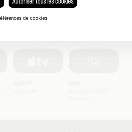
r
Autoriser tous les cookies
références de cookies
YouTube Premium
Be TV
Bou
Mo
par
13,99 € par mois
24,99 € par mois
14,
Apple TV
DAZN
par
€ par mois
À partir de 24,99
€ par mois