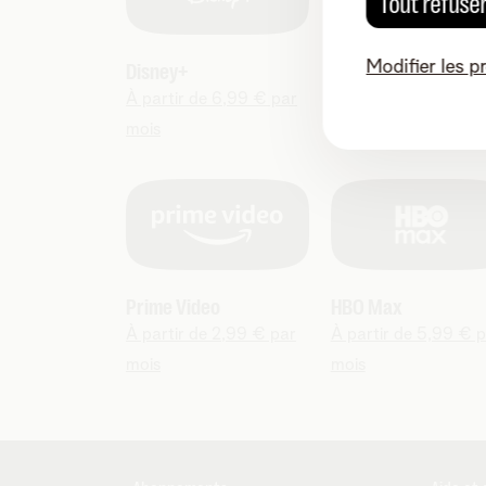
Tout refuse
Modifier les p
Disney+
Netflix
À partir de 6,99 € par
À partir de 10,99 € 
mois
mois
Prime Video
HBO Max
À partir de 2,99 € par
À partir de 5,99 € 
mois
mois