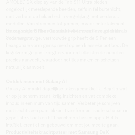
AMOLED 2X display van de Tab S11 Ultra bieden
ongelooflijk meeslepende beelden, zelfs in fel buitenlicht,
met verbeterde helderheid in vergelijking met eerdere
modellen. Van streamen tot gamen, ervaar entertainment
op een volgend niveau zoals nooit tevoren - zowel thuis als
Hexagonale S Pen. Gemaakt voor creatieve geesten
onderweg.
Voor een stevige, vertrouwde grip heeft de S Pen een
hexagonale vorm geïnspireerd op een klassieke potlood. De
kegelvormige punt zorgt ervoor dat elke streek soepel en
precies aanvoelt, waardoor notities maken en schetsen
natuurlijk aanvoelt.
Ontdek meer met Galaxy AI
Galaxy AI maakt dagelijkse taken gemakkelijk. Begrijp wat
er op je scherm staat, krijg inzichten en vat complexe
inhoud in een mum van tijd samen. Verbeter je schrijven
met slechts een paar tikken, transformeer snelle schetsen in
gepolijste visuals en blijf synchroon tussen apps. Het is
intuïtief, creatief en gebouwd om met jou mee te gaan.
Productiviteitskrachtpatser met Samsung DeX