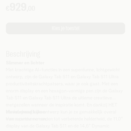
Beschrijving
Slimmer en lichter
Met krachtige AI-functies in een superdunne, lichtgewicht
ontwerp, zijn de Galaxy Tab S11 en Galaxy Tab S11 Ultra
productiviteitskrachtpatsers, waar je ook gaat. Met een
enorm display en een hexagon-vormige pen zijn de Galaxy
Tab S11 en Galaxy Tab S11 Ultra de ultieme creatieve
metgezellen wanneer de inspiratie komt. En dankzij HET
slanke, draagbare ontwerp kun je ze gemakkelijk overal
Meeslepend kijken
mee naartoe nemen.
Van superdunne randen tot verbeterde helderheid, de 11,0"
display van de Galaxy Tab S11 en de 14,6" Dynamic