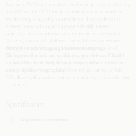
Samsung DeX stelt je in staat om het scherm van je Galaxy
Tab S11 en Tab S11 Ultra uit te breiden om een naadloze
multitasking-omgeving van maximaal 4 werkruimtes te
creëren. Verplaats apps vrij en gemakkelijk tussen
schermen om je workflow soepel en efficiënt te houden.
Verhoog je productiviteit met een multi-scherm ervaring
terwijl je vensters tussen apparaten sleurt en plakt, of
Batterij van zonsopgang tot zonsondergang
geniet van inhoud die is opgeslagen op je Galaxy Tab S11
Blijf opgeladen tijdens je drukste dagen met razendsnel
en Tab S11 Ultra in een thuisbioscoop-setting door deze
opladen en een batterij die langer meegaat en tot 18 uur
naar je monitor te spiegelen.
afspeeltijd levert op de Tab S11 en tot 23 uur op de Tab
S11 Ultra - gebouwd om van 's ochtends tot 's avonds mee
te kunnen.
Specificaties
Algemene kenmerken