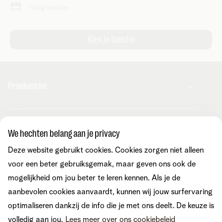
Veilig betalen
Producten
Combo's
Hulp en contact
Internet
We hechten belang aan je privacy
Mobiel
Telenet TV
Deze website gebruikt cookies. Cookies zorgen niet alleen
MyTelenet-app
Klantenservice
Streaming
Contacteer ons
voor een beter gebruiksgemak, maar geven ons ook de
Fiber
Verhuizen
mogelijkheid om jou beter te leren kennen. Als je de
Wifi-versterkers
Easy Switch
Internet
aanbevolen cookies aanvaardt, kunnen wij jouw surfervaring
Corporate
Vaste telefonie
Overname
Mobiel en vast
optimaliseren dankzij de info die je met ons deelt. De keuze is
Toestellen
Onze community
TV en entertainment
volledig aan jou.
Lees meer over ons cookiebeleid
Promo's