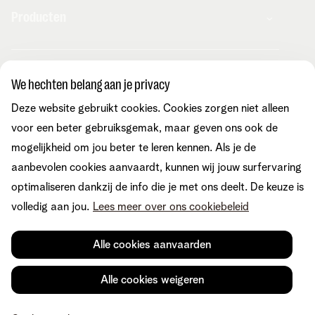
Producten
Combo's
Hulp en contact
Internet
We hechten belang aan je privacy
Mobiel
Telenet TV
Deze website gebruikt cookies. Cookies zorgen niet alleen
MyTelenet-app
Klantenservice
Streaming
Contacteer ons
voor een beter gebruiksgemak, maar geven ons ook de
Fiber
Verhuizen
mogelijkheid om jou beter te leren kennen. Als je de
Wifi-versterkers
Easy Switch
Internet
aanbevolen cookies aanvaardt, kunnen wij jouw surfervaring
Corporate
Vaste telefonie
Overname
Mobiel en vast
optimaliseren dankzij de info die je met ons deelt. De keuze is
Toestellen
Onze community
TV en entertainment
volledig aan jou.
Lees meer over ons cookiebeleid
Promo's
Tarieven
Aanrekeningen
Over Telenet
Cybersecurity
Vind ons ook op
Storingen
Pers
Je producten aanpassen
Alle cookies aanvaarden
Je gegevens aanpassen
Investor relations
Sociaal internetaanbod
Duurzaamheid
Check & Smile
Voorwaarden
Juridische info
Herroepingsrecht
Cookievoorkeuren
Alle cookies weigeren
Careers
aanpassen
Kwaliteit van dienstverlening
Toegankelijkheid
Privacybeleid
© Telenet 2026 - Telenet BV - Liersesteenweg 4, 2800 Mechelen -