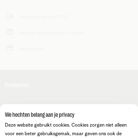
Gratis levering vanaf € 20
Gratis terugsturen binnen 14 dagen
Veilig betalen
Producten
Combo's
Hulp en contact
Internet
We hechten belang aan je privacy
Mobiel
Telenet TV
Deze website gebruikt cookies. Cookies zorgen niet alleen
MyTelenet-app
Klantenservice
Streaming
Contacteer ons
voor een beter gebruiksgemak, maar geven ons ook de