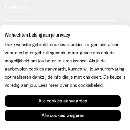
Producten
Combo's
Hulp en contact
Internet
We hechten belang aan je privacy
Mobiel
Telenet TV
Deze website gebruikt cookies. Cookies zorgen niet alleen
MyTelenet-app
Klantenservice
Streaming
Contacteer ons
voor een beter gebruiksgemak, maar geven ons ook de
Fiber
Verhuizen
mogelijkheid om jou beter te leren kennen. Als je de
Wifi-versterkers
Easy Switch
Internet
aanbevolen cookies aanvaardt, kunnen wij jouw surfervaring
Corporate
Vaste telefonie
Overname
Mobiel en vast
optimaliseren dankzij de info die je met ons deelt. De keuze is
Toestellen
Onze community
TV en entertainment
volledig aan jou.
Lees meer over ons cookiebeleid
Promo's
Tarieven
Aanrekeningen
Over Telenet
Cybersecurity
Vind ons ook op
Storingen
Pers
Je producten aanpassen
Alle cookies aanvaarden
Je gegevens aanpassen
Investor relations
Sociaal internetaanbod
Duurzaamheid
Check & Smile
Voorwaarden
Juridische info
Herroepingsrecht
Cookievoorkeuren
Alle cookies weigeren
Careers
aanpassen
Kwaliteit van dienstverlening
Toegankelijkheid
Privacybeleid
© Telenet 2026 - Telenet BV - Liersesteenweg 4, 2800 Mechelen -