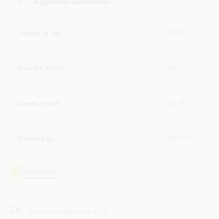
Algemene kenmerken
Hoogte in mm
60.00
Breedte in mm
92.00
Diepte in mm
171.00
Gewicht gr
685.00
Gratis levering vanaf € 20