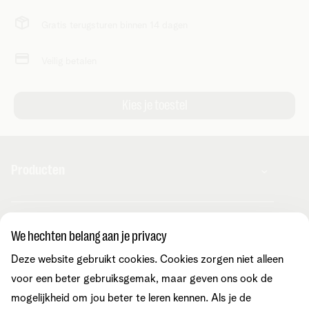
Gratis terugsturen binnen 14 dagen
Veilig betalen
Producten
Combo's
Hulp en contact
Internet
We hechten belang aan je privacy
Mobiel
Telenet TV
Deze website gebruikt cookies. Cookies zorgen niet alleen
MyTelenet-app
Klantenservice
Streaming
Contacteer ons
voor een beter gebruiksgemak, maar geven ons ook de
Fiber
Verhuizen
mogelijkheid om jou beter te leren kennen. Als je de