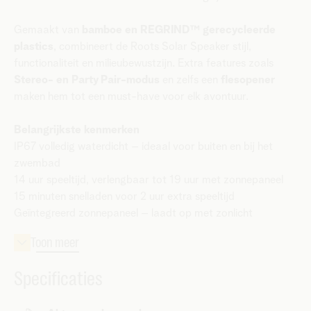
Gemaakt van
bamboe en REGRIND™ gerecycleerde
plastics
, combineert de Roots Solar Speaker stijl,
functionaliteit en milieubewustzijn. Extra features zoals
Stereo- en Party Pair-modus
en zelfs een
flesopener
maken hem tot een must-have voor elk avontuur.
Belangrijkste kenmerken
IP67 volledig waterdicht – ideaal voor buiten en bij het
zwembad
14 uur speeltijd, verlengbaar tot 19 uur met zonnepaneel
15 minuten snelladen voor 2 uur extra speeltijd
Geïntegreerd zonnepaneel – laadt op met zonlicht
Gemaakt van gerecycleerde stoffen en plastics
Duurzaam bamboe design
Stereo- en Party Pair-modus
Specificaties
Inclusief flesopener