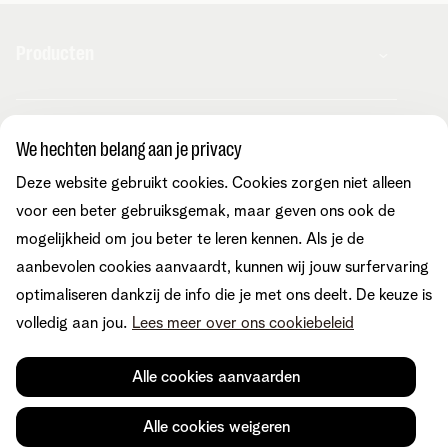
Producten
Combo's
Hulp en contact
Internet
We hechten belang aan je privacy
Mobiel
Telenet TV
Deze website gebruikt cookies. Cookies zorgen niet alleen
MyTelenet-app
Klantenservice
Streaming
Contacteer ons
voor een beter gebruiksgemak, maar geven ons ook de
Fiber
Verhuizen
mogelijkheid om jou beter te leren kennen. Als je de
Wifi-versterkers
Easy Switch
Internet
aanbevolen cookies aanvaardt, kunnen wij jouw surfervaring
Corporate
Vaste telefonie
Overname
Mobiel en vast
optimaliseren dankzij de info die je met ons deelt. De keuze is
Toestellen
Onze community
TV en entertainment
volledig aan jou.
Lees meer over ons cookiebeleid
Promo's
Tarieven
Aanrekeningen
Over Telenet
Cybersecurity
Vind ons ook op
Storingen
Pers
Je producten aanpassen
Alle cookies aanvaarden
Je gegevens aanpassen
Investor relations
Sociaal internetaanbod
Duurzaamheid
Check & Smile
Voorwaarden
Juridische info
Herroepingsrecht
Cookievoorkeuren
Alle cookies weigeren
Careers
aanpassen
Kwaliteit van dienstverlening
Toegankelijkheid