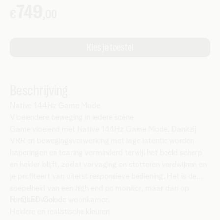
Beschrijving
Native 144Hz Game Mode
Vloeiendere beweging in iedere scène
Game vloeiend met Native 144Hz Game Mode. Dankzij
VRR en bewegingsverwerking met lage latentie worden
haperingen en tearing verminderd terwijl het beeld scherp
en helder blijft, zodat vervaging en stotteren verdwijnen en
je profiteert van uiterst responsieve bediening. Het is de
soepelheid van een high end pc monitor, maar dan op
formaat voor de woonkamer.
Hi-QLED Colour
Heldere en realistische kleuren