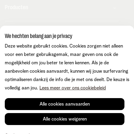
Producten
Combo's
Hulp en contact
Internet
We hechten belang aan je privacy
Mobiel
Telenet TV
Deze website gebruikt cookies. Cookies zorgen niet alleen
MyTelenet-app
Klantenservice
Streaming
Contacteer ons
voor een beter gebruiksgemak, maar geven ons ook de
Fiber
Verhuizen
mogelijkheid om jou beter te leren kennen. Als je de
Wifi-versterkers
Easy Switch
Internet
aanbevolen cookies aanvaardt, kunnen wij jouw surfervaring
Corporate
Vaste telefonie
Overname
Mobiel en vast
optimaliseren dankzij de info die je met ons deelt. De keuze is
Toestellen
Onze community
TV en entertainment
volledig aan jou.
Lees meer over ons cookiebeleid
Promo's
Tarieven
Aanrekeningen
Over Telenet
Cybersecurity
Vind ons ook op
Storingen
Pers
Je producten aanpassen
Alle cookies aanvaarden
Je gegevens aanpassen
Investor relations
Sociaal internetaanbod
Duurzaamheid
Check & Smile
Voorwaarden
Juridische info
Herroepingsrecht
Cookievoorkeuren
Alle cookies weigeren
Careers
aanpassen
Kwaliteit van dienstverlening
Toegankelijkheid
Privacybeleid
© Telenet 2026 - Telenet BV - Liersesteenweg 4, 2800 Mechelen -