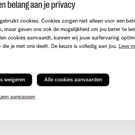
n belang aan je privacy
gebruikt cookies. Cookies zorgen niet alleen voor een bet
, maar geven ons ook de mogelijkheid om jou beter te ler
en cookies aanvaardt, kunnen wij jouw surfervaring optim
 contact
Klantenservice
o die je met ons deelt. De keuze is volledig aan jou.
Lees m
net-app
Internet
teer ons
Mobiel en vast
zen
TV en entertainment
es weigeren
Alle cookies aanvaarden
witch
Aanrekeningen
ame
Storingen
uren aanpassen
ommunity
Je gegevens aanpassen
n