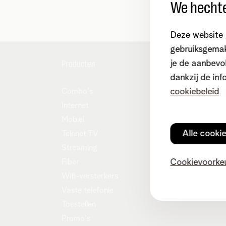
We hechte
Deze website 
gebruiksgemak
Producten
je de aanbevol
Hulp en
dankzij de inf
Combo's
cookiebeleid
MyTele
Internet
Contac
Mobiel
Verhui
Alle cooki
Telenet TV
Easy S
Streaming
Overn
Fiber
Cookievoorke
Onze c
Wifi-versterkers
Tarieve
Vaste telefonie
Toestellen
Promo's