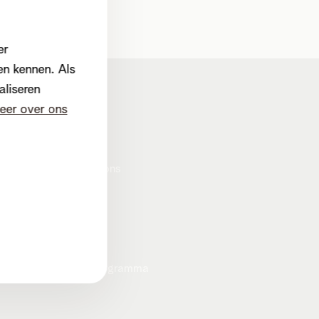
er
en kennen. Als
aliseren
Corporate
eer over ons
Over Telenet
Pers
Investor relations
Duurzaamheid
Careers
Privacybeleid
Cookiebeleid
Heartware programma