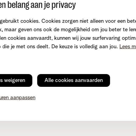
n belang aan je privacy
gebruikt cookies. Cookies zorgen niet alleen voor een bet
, maar geven ons ook de mogelijkheid om jou beter te ler
en cookies aanvaardt, kunnen wij jouw surfervaring optim
 contact
Klantenservice
o die je met ons deelt. De keuze is volledig aan jou.
Lees m
net-app
Internet
teer ons
Mobiel en vast
zen
TV en entertainment
es weigeren
Alle cookies aanvaarden
witch
Aanrekeningen
ame
Storingen
uren aanpassen
ommunity
Je gegevens aanpassen
n