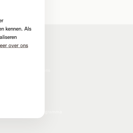
er
en kennen. Als
aliseren
Corporate
eer over ons
Over Telenet
Pers
Investor relations
Duurzaamheid
Careers
Privacybeleid
Cookiebeleid
Heartware programma