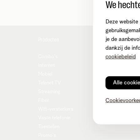
We hechte
Deze website 
gebruiksgemak
Producten
je de aanbevol
Hulp en
dankzij de inf
Combo's
cookiebeleid
MyTele
Internet
Contac
Mobiel
Verhui
Alle cooki
Telenet TV
Easy S
Streaming
Overn
Fiber
Cookievoorke
Onze c
Wifi-versterkers
Tarieve
Vaste telefonie
Toestellen
Promo's