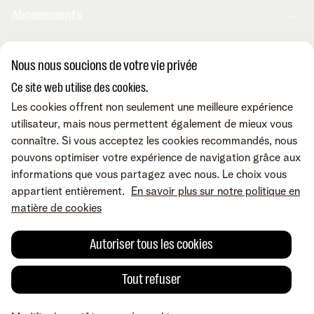
Abonnements
Combos
Nous nous soucions de votre vie privée
Aide et conseils
Internet
Ce site web utilise des cookies.
Mobile
Telenet TV
Les cookies offrent non seulement une meilleure expérience
MyTelenet-app
Service client
BE Sports
utilisateur, mais nous permettent également de mieux vous
Contactez-nous
BE TV
connaître. Si vous acceptez les cookies recommandés, nous
Déménager
Fibre
pouvons optimiser votre expérience de navigation grâce aux
Easy Switch
Internet
Corporate
Amplificateurs wifi
informations que vous partagez avec nous. Le choix vous
Reprise
Mobile et fixe
Téléphonie fixe
appartient entièrement.
En savoir plus sur notre politique en
Notre communauté
TV et divertissement
Les appareils
matière de cookies
Tarifs
Relevés de compte
A propos de Telenet
Promos
Retrouvez-nous sur
Dérangements
Presse et médias
Sécurité
Autoriser tous les cookies
Modifier vos données
Informations financières
Modifier mes produits
Développement durable
Offre Internet Sociale
Conditions
Mentions légales
Droit de rétractation
Modifier les préférences de
Tout refuser
Careers
Check & Smile
cookies
Qualité des services
Accessibilité
Vie privée
© Telenet 2026 - Telenet SRL - Liersesteenweg 4, 2800 Malines -